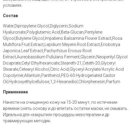
условиях.
Состав
Water,Dipropylene Glycol,Diglycerin,Sodium
Hyaluronate,Polyglutamic Acid,Beta-Glucan,Pentylene
Glycol,Butylene Glycol,Impatiens Balsamina Flower Extract,Rosa
Multiflora Fruit Extract,Lepidium Meyenii Root Extract,Eriobotrya
Japonica Leaf Extract,Pachyrhizus Erosus Root
Extract,Aureobasidium Pullulans Ferment,Glycerin,Neopentyl Glycol
Dicaprate,Cetyl Ethylhexanoate,Steareth-21,Ceteth-20,Glyceryl
Stearate,Cetearyl Alcohol,Citric Acid,Glyceryl Acrylate/Acrylic Acid
Copolymer,Allantoin,Panthenol,PEG-60 Hydrogenated Castor
Oil,Hydroxyethylcellulose,1,2-Hexanediol,Chlorphenesin,Parfum
Применение
Нанести на очищенную кожу на 15-20 минут, по истечении
времени снять основу и до-впитать остатки маски, не смывать.
Идеальна для «закрытия» процедуры мезотерапии и др
травмирующих методик.