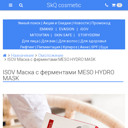
SkQ cosmetic
0
Умный поиск
|
Акции и Скидки
|
Новости
|
Промокод
EMANSI
|
EVASION
|
iSOV
MITOVITAN
|
SKIN SAFE
|
STORYDERM
Для лица
|
Для век
|
Для волос
|
Для здоровья
Лифтинг
|
Пигментация
|
Купероз
|
Акне
|
SPF
|
Еще
Назначение
Омоложение
ISOV Маска с ферментами MESO HYDRO MASK
ISOV Маска с ферментами MESO HYDRO
MASK