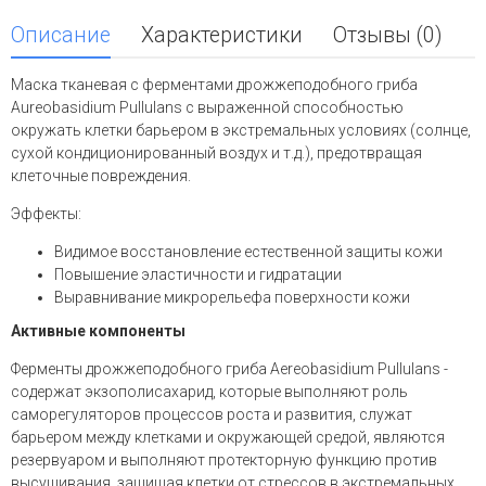
Описание
Характеристики
Отзывы (0)
Маска тканевая с ферментами дрожжеподобного гриба
Aureobasidium Pullulans с выраженной способностью
окружать клетки барьером в экстремальных условиях (солнце,
сухой кондиционированный воздух и т.д.), предотвращая
клеточные повреждения.
Эффекты:
Видимое восстановление естественной защиты кожи
Повышение эластичности и гидратации
Выравнивание микрорельефа поверхности кожи
Активные компоненты
Ферменты дрожжеподобного гриба Aereobasidium Pullulans -
содержат экзополисахарид, которые выполняют роль
саморегуляторов процессов роста и развития, служат
барьером между клетками и окружающей средой, являются
резервуаром и выполняют протекторную функцию против
высушивания, защищая клетки от стрессов в экстремальных