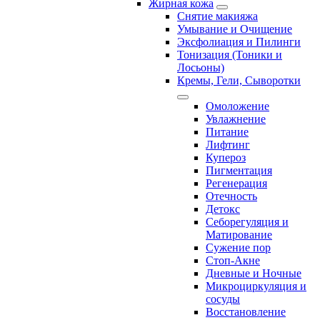
Жирная кожа
Снятие макияжа
Умывание и Очищение
Эксфолиация и Пилинги
Тонизация (Тоники и
Лосьоны)
Кремы, Гели, Сыворотки
Омоложение
Увлажнение
Питание
Лифтинг
Купероз
Пигментация
Регенерация
Отечность
Детокс
Себорегуляция и
Матирование
Сужение пор
Стоп-Акне
Дневные и Ночные
Микроциркуляция и
сосуды
Восстановление