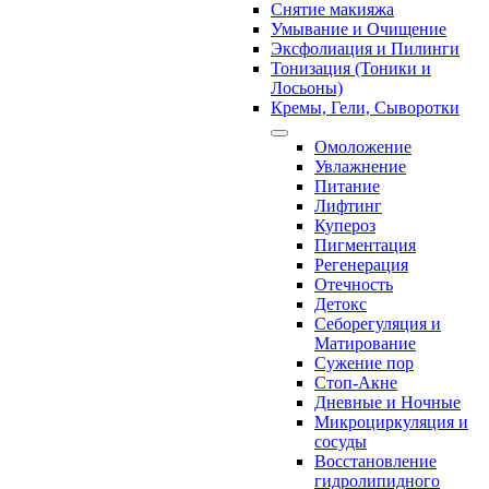
Снятие макияжа
Умывание и Очищение
Эксфолиация и Пилинги
Тонизация (Тоники и
Лосьоны)
Кремы, Гели, Сыворотки
Омоложение
Увлажнение
Питание
Лифтинг
Купероз
Пигментация
Регенерация
Отечность
Детокс
Себорегуляция и
Матирование
Сужение пор
Стоп-Акне
Дневные и Ночные
Микроциркуляция и
сосуды
Восстановление
гидролипидного