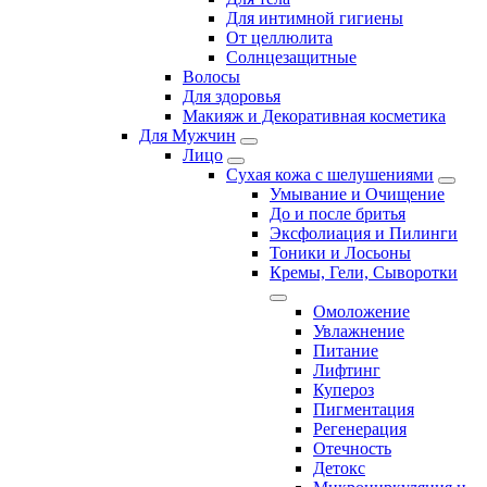
Для интимной гигиены
От целлюлита
Солнцезащитные
Волосы
Для здоровья
Макияж и Декоративная косметика
Для Мужчин
Лицо
Сухая кожа с шелушениями
Умывание и Очищение
До и после бритья
Эксфолиация и Пилинги
Тоники и Лосьоны
Кремы, Гели, Сыворотки
Омоложение
Увлажнение
Питание
Лифтинг
Купероз
Пигментация
Регенерация
Отечность
Детокс