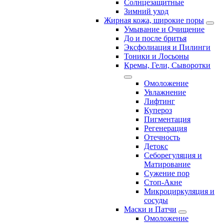
Солнцезащитные
Зимний уход
Жирная кожа, широкие поры
Умывание и Очищение
До и после бритья
Эксфолиация и Пилинги
Тоники и Лосьоны
Кремы, Гели, Сыворотки
Омоложение
Увлажнение
Лифтинг
Купероз
Пигментация
Регенерация
Отечность
Детокс
Себорегуляция и
Матирование
Сужение пор
Стоп-Акне
Микроциркуляция и
сосуды
Маски и Патчи
Омоложение