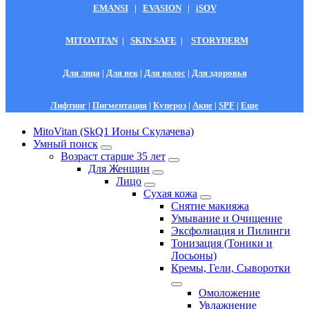
EMANSI
|
EVASION
|
iSOV
MITOVITAN
|
SKIN SAFE
|
STORYDERM
Для лица
|
Для век
|
Для волос
|
Для здоровья
Лифтинг
|
Пигментация
|
Купероз
|
Акне
|
SPF
|
Еще
MitoVitan (SkQ1 Ионы Скулачева)
Умный поиск
Возраст старше 35 лет
Для Женщин
Лицо
Сухая кожа
Снятие макияжа
Умывание и Очищение
Эксфолиация и Пилинги
Тонизация (Тоники и
Лосьоны)
Кремы, Гели, Сыворотки
Омоложение
Увлажнение