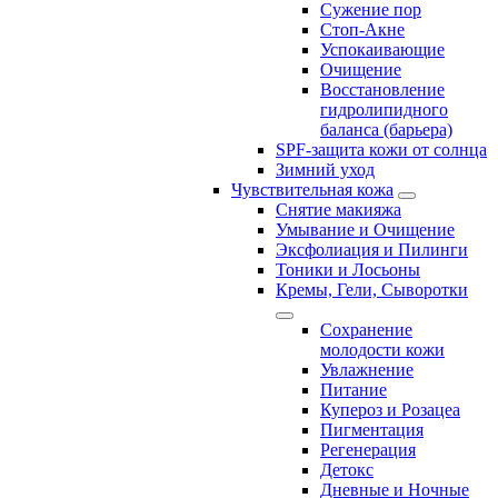
Сужение пор
Стоп-Акне
Успокаивающие
Очищение
Восстановление
гидролипидного
баланса (барьера)
SPF-защита кожи от солнца
Зимний уход
Чувствительная кожа
Снятие макияжа
Умывание и Очищение
Эксфолиация и Пилинги
Тоники и Лосьоны
Кремы, Гели, Сыворотки
Сохранение
молодости кожи
Увлажнение
Питание
Купероз и Розацеа
Пигментация
Регенерация
Детокс
Дневные и Ночные