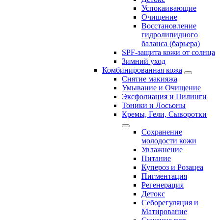
Успокаивающие
Очищение
Восстановление
гидролипидного
баланса (барьера)
SPF-защита кожи от солнца
Зимний уход
Комбинированная кожа
Снятие макияжа
Умывание и Очищение
Эксфолиация и Пилинги
Тоники и Лосьоны
Кремы, Гели, Сыворотки
Сохранение
молодости кожи
Увлажнение
Питание
Купероз и Розацеа
Пигментация
Регенерация
Детокс
Себорегуляция и
Матирование