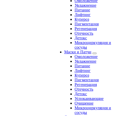
Омоложение
Увлажнение
Питание
Лифтинг
Купероз
Пигментация
Регенерация
Отечность
Детокс
Микроциркуляция и
сосуды
Маски и Патчи
Омоложение
Увлажнение
Питание
Лифтинг
Купероз
Пигментация
Регенерация
Отечность
Детокс
Успокаивающие
Очищение
Микроциркуляция и
сосуды