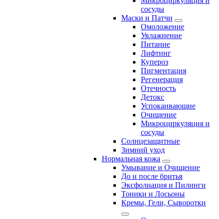
Микроциркуляция и
сосуды
Маски и Патчи
Омоложение
Увлажнение
Питание
Лифтинг
Купероз
Пигментация
Регенерация
Отечность
Детокс
Успокаивающие
Очищение
Микроциркуляция и
сосуды
Солнцезащитные
Зимний уход
Нормальная кожа
Умывание и Очищение
До и после бритья
Эксфолиация и Пилинги
Тоники и Лосьоны
Кремы, Гели, Сыворотки