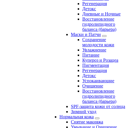
Регенерация
Детокс
Дневные и Ночные
Восстановление
гидролипидного
баланса (барьера)
Маски и Патчи
Сохранение
молодости кожи
Увлажнение
Питание
Купероз и Розацеа
Пигментация
Регенерация
Детокс
Успокаивающие
Очищение
Восстановление
гидролипидного
баланса (барьера)
SPF-защита кожи от солнца
Зимний уход
Нормальная кожа
Снятие макияжа
Умывание и Очищение