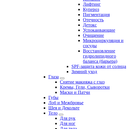
Лифтинг
Купероз
Пигментация
Отечность
Детокс
Успокаивающие
Очищение
Микроциркуляция и
сосуды
Восстановление
гидролипидного
баланса (барьера)
SPF-защита кожи от солнца
Зимний уход
Глаза
Снятие макияжа с глаз
Кремы, Гели, Сыворотки
Маски и Патчи
Губы
Лоб и Межбровье
Шея и Декольте
Тело
Для рук
Для ног
Для тела