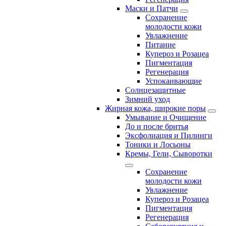
Маски и Патчи
Сохранение
молодости кожи
Увлажнение
Питание
Купероз и Розацеа
Пигментация
Регенерация
Успокаивающие
Солнцезащитные
Зимний уход
Жирная кожа, широкие поры
Умывание и Очищение
До и после бритья
Эксфолиация и Пилинги
Тоники и Лосьоны
Кремы, Гели, Сыворотки
Сохранение
молодости кожи
Увлажнение
Купероз и Розацеа
Пигментация
Регенерация