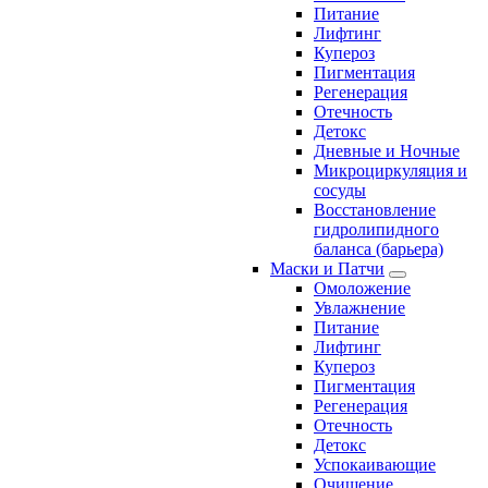
Питание
Лифтинг
Купероз
Пигментация
Регенерация
Отечность
Детокс
Дневные и Ночные
Микроциркуляция и
сосуды
Восстановление
гидролипидного
баланса (барьера)
Маски и Патчи
Омоложение
Увлажнение
Питание
Лифтинг
Купероз
Пигментация
Регенерация
Отечность
Детокс
Успокаивающие
Очищение