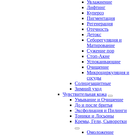
Увлажнение
Лифтинг
Купероз
Пигментация
Регенерация
Отечность
Детокс
Себорегуляция и
Матирование
Сужение пор
Стоп-Акне
Успокаивающие
Очищение
Микроциркуляция и
сосуды
Солнцезащитные
Зимний уход
Чувствительная кожа
Умывание и Очищение
До и после бритья
Эксфолиация и Пилинги
Тоники и Лосьоны
Кремы, Гели, Сыворотки
Омоложение