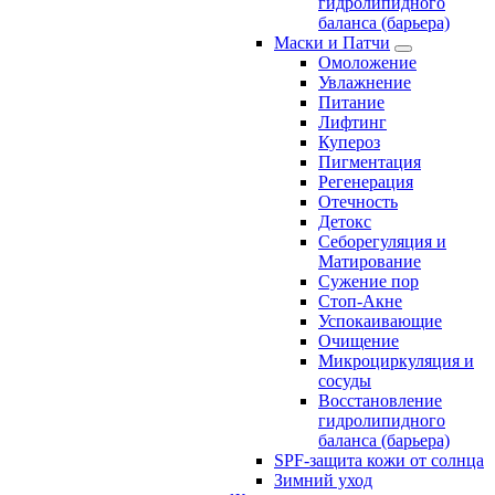
гидролипидного
баланса (барьера)
Маски и Патчи
Омоложение
Увлажнение
Питание
Лифтинг
Купероз
Пигментация
Регенерация
Отечность
Детокс
Себорегуляция и
Матирование
Сужение пор
Стоп-Акне
Успокаивающие
Очищение
Микроциркуляция и
сосуды
Восстановление
гидролипидного
баланса (барьера)
SPF-защита кожи от солнца
Зимний уход