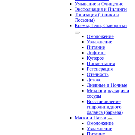
Умывание и Очищение
Эксфолиация и Пилинги
Тонизация (Тоники и
Лосьоны)
Кремы, Гели, Сыворотки
Омоложение
Увлажнение
Питание
Лифтинг
Купероз
Пигментация
Регенерация
Отечность
Детокс
Дневные и Ночные
Микроциркуляция и
сосуды
Восстановление
гидролипидного
баланса (барьера)
Маски и Патчи
Омоложение
Увлажнение
Питание