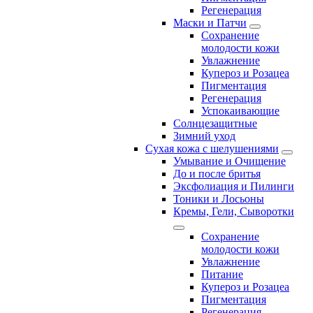
Регенерация
Маски и Патчи
Сохранение
молодости кожи
Увлажнение
Купероз и Розацеа
Пигментация
Регенерация
Успокаивающие
Солнцезащитные
Зимний уход
Сухая кожа с шелушениями
Умывание и Очищение
До и после бритья
Эксфолиация и Пилинги
Тоники и Лосьоны
Кремы, Гели, Сыворотки
Сохранение
молодости кожи
Увлажнение
Питание
Купероз и Розацеа
Пигментация
Регенерация