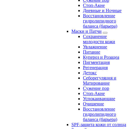
Сужение пор
Стоп-Акне
Дневные и Ночные
Восстановление
гидролипидного
баланса (барьера)
Маски и Патчи
Сохранение
молодости кожи
Увлажнение
Питание
Купероз и Розацеа
Пигментация
Регенерация
Детокс
Себорегуляция и
Матирование
Сужение пор
Стоп-Акне
Успокаивающие
Очищение
Восстановление
гидролипидного
баланса (барьера)
SPF-защита кожи от солнца