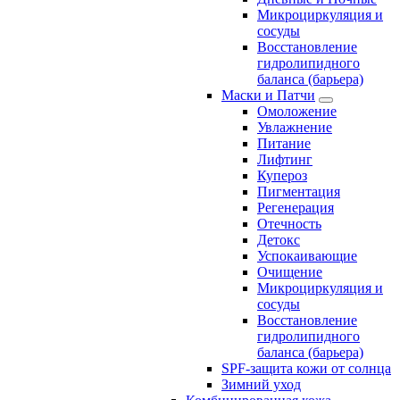
Микроциркуляция и
сосуды
Восстановление
гидролипидного
баланса (барьера)
Маски и Патчи
Омоложение
Увлажнение
Питание
Лифтинг
Купероз
Пигментация
Регенерация
Отечность
Детокс
Успокаивающие
Очищение
Микроциркуляция и
сосуды
Восстановление
гидролипидного
баланса (барьера)
SPF-защита кожи от солнца
Зимний уход