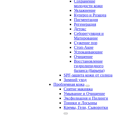
Сохранение
молодости кожи
Увлажнение
Купероз и Розацеа
Пигментация
Регенерация
Детокс
Себорегуляция и
Матирование
Сужение пор
Стоп-Акне
Успокаивающие
Очищение
Восстановление
гидролипидного
баланса (барьера)
SPF-защита кожи от солнца
Зимний уход
Проблемная кожа
Снятие макияжа
Умывание и Очищение
Эксфолиация и Пилинги
Тоники и Лосьоны
Кремы, Гели, Сыворотки