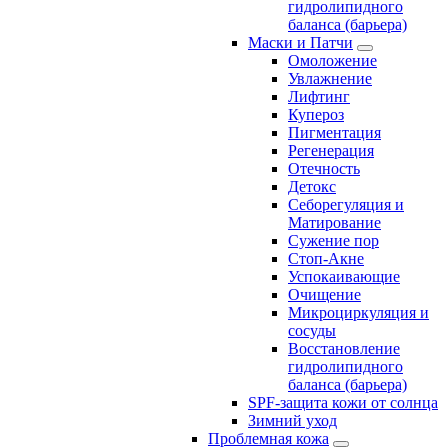
гидролипидного
баланса (барьера)
Маски и Патчи
Омоложение
Увлажнение
Лифтинг
Купероз
Пигментация
Регенерация
Отечность
Детокс
Себорегуляция и
Матирование
Сужение пор
Стоп-Акне
Успокаивающие
Очищение
Микроциркуляция и
сосуды
Восстановление
гидролипидного
баланса (барьера)
SPF-защита кожи от солнца
Зимний уход
Проблемная кожа