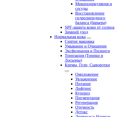
Микроциркуляция и
сосуды
Восстановление
гидролипидного
баланса (барьера)
SPF-защита кожи от солнца
Зимний уход
Нормальная кожа
Снятие макияжа
Умывание и Очищение
Эксфолиация и Пилинги
Тонизация (Тоники и
Лосьоны)
Кремы, Гели, Сыворотки
Омоложение
Увлажнение
Питание
Лифтинг
Купероз
Пигментация
Регенерация
Отечность
Детокс
Дневные и Ночные