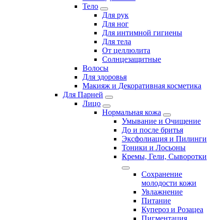
Тело
Для рук
Для ног
Для интимной гигиены
Для тела
От целлюлита
Солнцезащитные
Волосы
Для здоровья
Макияж и Декоративная косметика
Для Парней
Лицо
Нормальная кожа
Умывание и Очищение
До и после бритья
Эксфолиация и Пилинги
Тоники и Лосьоны
Кремы, Гели, Сыворотки
Сохранение
молодости кожи
Увлажнение
Питание
Купероз и Розацеа
Пигментация