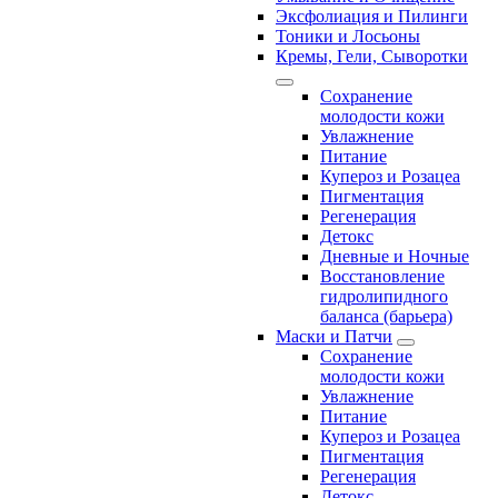
Эксфолиация и Пилинги
Тоники и Лосьоны
Кремы, Гели, Сыворотки
Сохранение
молодости кожи
Увлажнение
Питание
Купероз и Розацеа
Пигментация
Регенерация
Детокс
Дневные и Ночные
Восстановление
гидролипидного
баланса (барьера)
Маски и Патчи
Сохранение
молодости кожи
Увлажнение
Питание
Купероз и Розацеа
Пигментация
Регенерация
Детокс