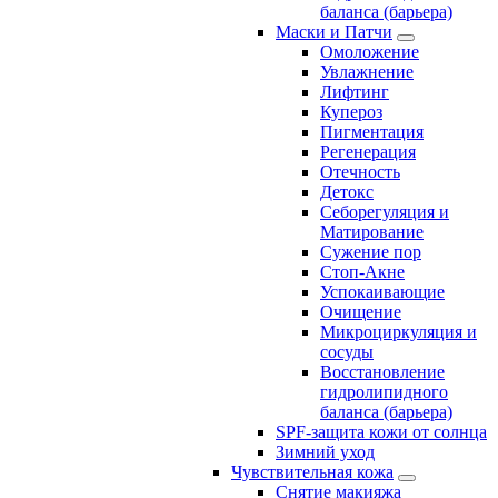
баланса (барьера)
Маски и Патчи
Омоложение
Увлажнение
Лифтинг
Купероз
Пигментация
Регенерация
Отечность
Детокс
Себорегуляция и
Матирование
Сужение пор
Стоп-Акне
Успокаивающие
Очищение
Микроциркуляция и
сосуды
Восстановление
гидролипидного
баланса (барьера)
SPF-защита кожи от солнца
Зимний уход
Чувствительная кожа
Снятие макияжа