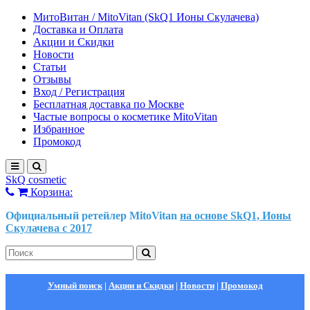
МитоВитан / MitoVitan (SkQ1 Ионы Скулачева)
Доставка и Оплата
Акции и Скидки
Новости
Статьи
Отзывы
Вход / Регистрация
Бесплатная доставка по Москве
Частые вопросы о косметике MitoVitan
Избранное
Промокод
SkQ cosmetic
Корзина:
Официальный ретейлер MitoVitan
на основе SkQ1, Ионы
Скулачева c 2017
Умный поиск
|
Акции и Скидки
|
Новости
|
Промокод