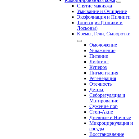
Комбинированная кожа
Снятие макияжа
Умывание и Очищение
Эксфолиация и Пилинги
Тонизация (Тоники и
Лосьоны)
Кремы, Гели, Сыворотки
Омоложение
Увлажнение
Питание
Лифтинг
Купероз
Пигментация
Регенерация
Отечность
Детокс
Себорегуляция и
Матирование
Сужение пор
Стоп-Акне
Дневные и Ночные
Микроциркуляция и
сосуды
Восстановление