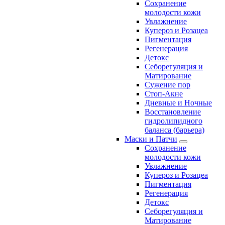
Сохранение
молодости кожи
Увлажнение
Купероз и Розацеа
Пигментация
Регенерация
Детокс
Себорегуляция и
Матирование
Сужение пор
Стоп-Акне
Дневные и Ночные
Восстановление
гидролипидного
баланса (барьера)
Маски и Патчи
Сохранение
молодости кожи
Увлажнение
Купероз и Розацеа
Пигментация
Регенерация
Детокс
Себорегуляция и
Матирование