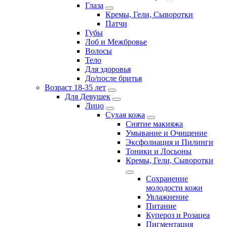
Глаза
Кремы, Гели, Сыворотки
Патчи
Губы
Лоб и Межбровье
Волосы
Тело
Для здоровья
До/после бритья
Возраст 18-35 лет
Для Девушек
Лицо
Сухая кожа
Снятие макияжа
Умывание и Очищение
Эксфолиация и Пилинги
Тоники и Лосьоны
Кремы, Гели, Сыворотки
Сохранение
молодости кожи
Увлажнение
Питание
Купероз и Розацеа
Пигментация