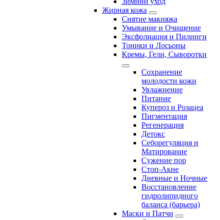
Зимний уход
Жирная кожа
Снятие макияжа
Умывание и Очищение
Эксфолиация и Пилинги
Тоники и Лосьоны
Кремы, Гели, Сыворотки
Сохранение
молодости кожи
Увлажнение
Питание
Купероз и Розацеа
Пигментация
Регенерация
Детокс
Себорегуляция и
Матирование
Сужение пор
Стоп-Акне
Дневные и Ночные
Восстановление
гидролипидного
баланса (барьера)
Маски и Патчи