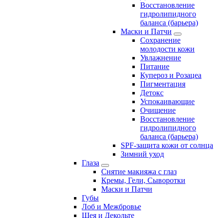
Восстановление
гидролипидного
баланса (барьера)
Маски и Патчи
Сохранение
молодости кожи
Увлажнение
Питание
Купероз и Розацеа
Пигментация
Детокс
Успокаивающие
Очищение
Восстановление
гидролипидного
баланса (барьера)
SPF-защита кожи от солнца
Зимний уход
Глаза
Снятие макияжа с глаз
Кремы, Гели, Сыворотки
Маски и Патчи
Губы
Лоб и Межбровье
Шея и Декольте