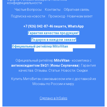
конфиденциальности.
Частые Вопросы
Контакты
Обратная связь
Подписка на новости
Промокод - Новичкам везет
+7 (926) 042-87-46 пишите, WhatsApp
Гарантия качества продукции!
Подарок в каждом заказе!
Официальный ретейлер MitoVitan
на основе SkQ1,
Ионы Скулачева c 2017
Официальный ритейлер
MitoVitan
- косметика с
антиоксидантом SkQ1
(
Ионы Скулачева
). Гарантия
качества. Отзывы. Статьи. Новости. Скидки.
Купить МитоВитан самовывозом или с доставкой из
Москвы по России и миру.
Сделано в InSales