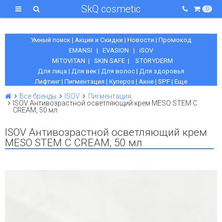
SkQ cosmetic
0
Умный поиск
|
Акции и Скидки
|
Новости
|
Промокод
EMANSI
|
EVASION
|
iSOV
MITOVITAN
|
SKIN SAFE
|
STORYDERM
Для лица
|
Для век
|
Для волос
|
Для здоровья
Лифтинг
|
Пигментация
|
Купероз
|
Акне
|
SPF
|
Еще
Все бренды
ISOV
Пигментация
ISOV Антивозрастной осветляющий крем MESO STEM C
CREAM, 50 мл
ISOV Антивозрастной осветляющий крем
MESO STEM C CREAM, 50 мл