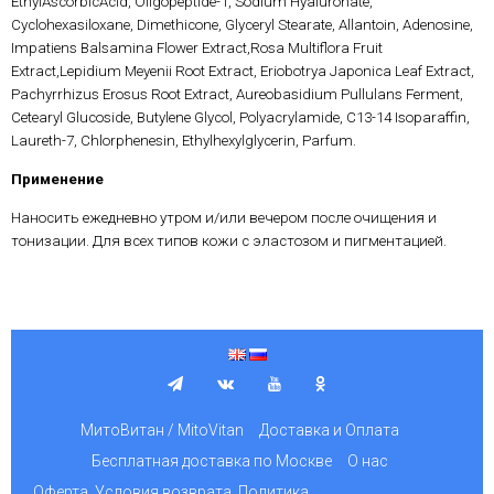
EthylAscorbicAcid, Oligopeptide-1, Sodium Hyaluronate,
Cyclohexasiloxane, Dimethicone, Glyceryl Stearate, Allantoin, Adenosine,
Impatiens Balsamina Flower Extract,Rosa Multiflora Fruit
Extract,Lepidium Meyenii Root Extract, Eriobotrya Japonica Leaf Extract,
Pachyrrhizus Erosus Root Extract, Aureobasidium Pullulans Ferment,
Cetearyl Glucoside, Butylene Glycol, Polyacrylamide, C13-14 Isoparaffin,
Laureth-7, Chlorphenesin, Ethylhexylglycerin, Parfum.
Применение
Наносить ежедневно утром и/или вечером после очищения и
тонизации. Для всех типов кожи с эластозом и пигментацией.
МитоВитан / MitoVitan
Доставка и Оплата
Бесплатная доставка по Москве
О нас
Оферта. Условия возврата. Политика