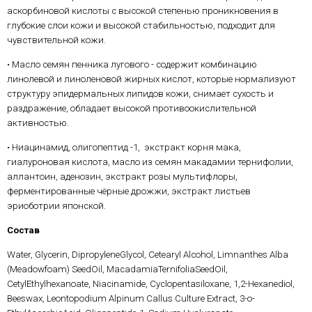
аскорбиновой кислоты с высокой степенью проникновения в
глубокие слои кожи и высокой стабильностью, подходит для
чувствительной кожи.
• Масло семян пенника лугового - содержит комбинацию
линолевой и линоленовой жирных кислот, которые нормализуют
структуру эпидермальных липидов кожи, снимает сухость и
раздражение, обладает высокой противоокислительной
активностью.
• Ниацинамид, олигопептид -1, экстракт корня мака,
гиалуроновая кислота, масло из семян макадамии тернифолии,
аллантоин, аденозин, экстракт розы мультифлоры,
ферментированные чёрные дрожжи, экстракт листьев
эриоботрии японской.
Состав
Water, Glycerin, DipropyleneGlycol, Cetearyl Alcohol, Limnanthes Alba
(Meadowfoam) SeedOil, MacadamiaTernifoliaSeedOil,
CetylEthylhexanoate, Niacinamide, Cyclopentasiloxane, 1,2-Hexanediol,
Beeswax, Leontopodium Alpinum Callus Culture Extract, 3-o-