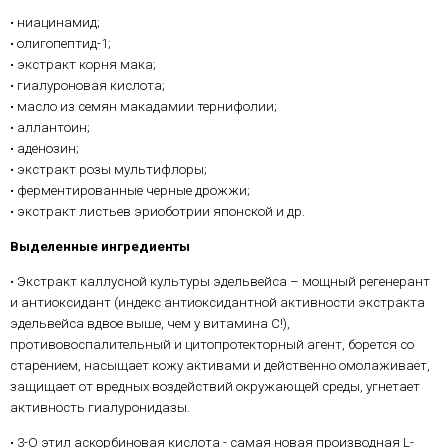
• ниацинамид;
• олигопептид-1;
• экстракт корня мака;
• гиалуроновая кислота;
• масло из семян макадамии тернифолии;
• аллантоин;
• аденозин;
• экстракт розы мультифлоры;
• ферментированные черные дрожжи;
• экстракт листьев эриоботрии японской и др.
Выделенные ингредиенты
• Экстракт каллусной культуры эдельвейса – мощный регенерант
и антиоксидант (индекс антиоксидантной активности экстракта
эдельвейса вдвое выше, чем у витамина С!),
противовоспалительный и цитопротекторный агент, борется со
старением, насыщает кожу активами и действенно омолаживает,
защищает от вредных воздействий окружающей среды, угнетает
активность гиалуронидазы.
• 3-О этил аскорбиновая кислота - самая новая производная L-