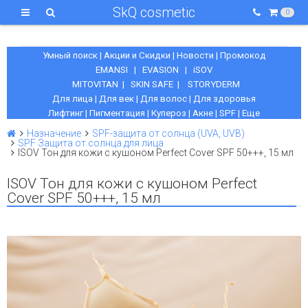
SkQ cosmetic
0
Умный поиск
|
Акции и Скидки
|
Новости
|
Промокод
EMANSI
|
EVASION
|
iSOV
MITOVITAN
|
SKIN SAFE
|
STORYDERM
Для лица
|
Для век
|
Для волос
|
Для здоровья
Лифтинг
|
Пигментация
|
Купероз
|
Акне
|
SPF
|
Еще
Назначение
SPF-защита от солнца (UVA, UVB)
SPF Защита от солнца для лица
ISOV Тон для кожи с кушоном Perfect Cover SPF 50+++, 15 мл
ISOV Тон для кожи с кушоном Perfect
Cover SPF 50+++, 15 мл