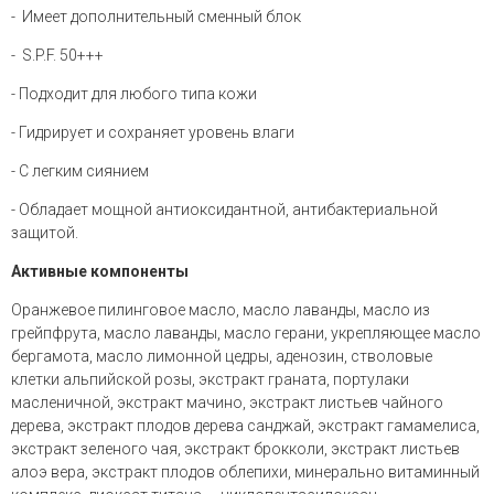
- Имеет дополнительный сменный блок
- S.P.F. 50+++
- Подходит для любого типа кожи
- Гидрирует и сохраняет уровень влаги
- С легким сиянием
- Обладает мощной антиоксидантной, антибактериальной
защитой.
Активные компоненты
Оранжевое пилинговое масло, масло лаванды, масло из
грейпфрута, масло лаванды, масло герани, укрепляющее масло
бергамота, масло лимонной цедры, аденозин, стволовые
клетки альпийской розы, экстракт граната, портулаки
масленичной, экстракт мачино, экстракт листьев чайного
дерева, экстракт плодов дерева санджай, экстракт гамамелиса,
экстракт зеленого чая, экстракт брокколи, экстракт листьев
алоэ вера, экстракт плодов облепихи, минерально витаминный