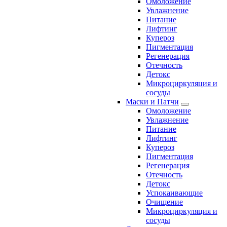
Омоложение
Увлажнение
Питание
Лифтинг
Купероз
Пигментация
Регенерация
Отечность
Детокс
Микроциркуляция и
сосуды
Маски и Патчи
Омоложение
Увлажнение
Питание
Лифтинг
Купероз
Пигментация
Регенерация
Отечность
Детокс
Успокаивающие
Очищение
Микроциркуляция и
сосуды