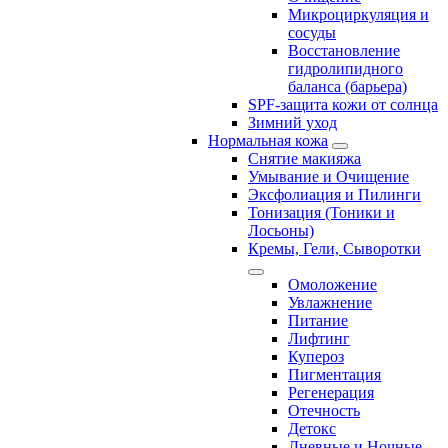
Микроциркуляция и
сосуды
Восстановление
гидролипидного
баланса (барьера)
SPF-защита кожи от солнца
Зимний уход
Нормальная кожа
Снятие макияжа
Умывание и Очищение
Эксфолиация и Пилинги
Тонизация (Тоники и
Лосьоны)
Кремы, Гели, Сыворотки
Омоложение
Увлажнение
Питание
Лифтинг
Купероз
Пигментация
Регенерация
Отечность
Детокс
Дневные и Ночные