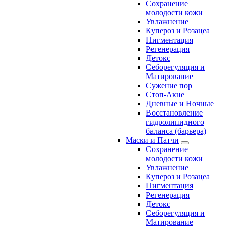
Сохранение
молодости кожи
Увлажнение
Купероз и Розацеа
Пигментация
Регенерация
Детокс
Себорегуляция и
Матирование
Сужение пор
Стоп-Акне
Дневные и Ночные
Восстановление
гидролипидного
баланса (барьера)
Маски и Патчи
Сохранение
молодости кожи
Увлажнение
Купероз и Розацеа
Пигментация
Регенерация
Детокс
Себорегуляция и
Матирование