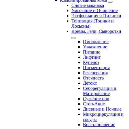
Комбинированная кожа
Снятие макияжа
Умывание и Очищение
Эксфолиация и Пилинги
Тонизация (Тоники и
Лосьоны)
Кремы, Гели, Сыворотки
Омоложение
Увлажнение
Питание
Лифтинг
Купероз
Пигментация
Регенерация
Отечность
Детокс
Себорегуляция и
Матирование
Сужение пор
Стоп-Акне
Дневные и Ночные
Микроциркуляция и
сосуды
Восстановление