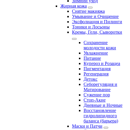
Зимний уход
Жирная кожа
Снятие макияжа
Умывание и Очищение
Эксфолиация и Пилинги
Тоники и Лосьоны
Кремы, Гели, Сыворотки
Сохранение
молодости кожи
Увлажнение
Питание
Купероз и Розацеа
Пигментация
Регенерация
Детокс
Себорегуляция и
Матирование
Сужение пор
Стоп-Акне
Дневные и Ночные
Восстановление
гидролипидного
баланса (барьера)
Маски и Патчи