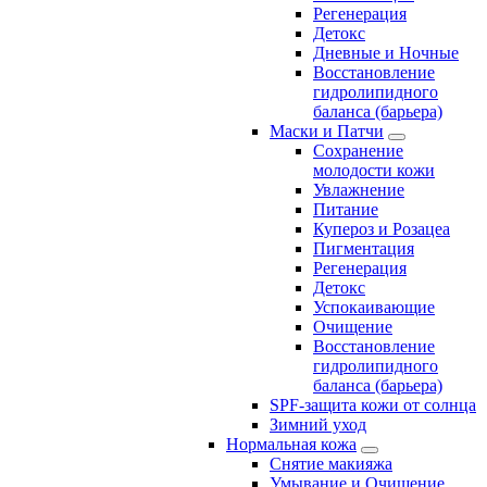
Регенерация
Детокс
Дневные и Ночные
Восстановление
гидролипидного
баланса (барьера)
Маски и Патчи
Сохранение
молодости кожи
Увлажнение
Питание
Купероз и Розацеа
Пигментация
Регенерация
Детокс
Успокаивающие
Очищение
Восстановление
гидролипидного
баланса (барьера)
SPF-защита кожи от солнца
Зимний уход
Нормальная кожа
Снятие макияжа
Умывание и Очищение