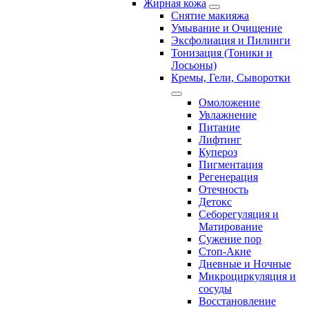
Жирная кожа
Снятие макияжа
Умывание и Очищение
Эксфолиация и Пилинги
Тонизация (Тоники и
Лосьоны)
Кремы, Гели, Сыворотки
Омоложение
Увлажнение
Питание
Лифтинг
Купероз
Пигментация
Регенерация
Отечность
Детокс
Себорегуляция и
Матирование
Сужение пор
Стоп-Акне
Дневные и Ночные
Микроциркуляция и
сосуды
Восстановление