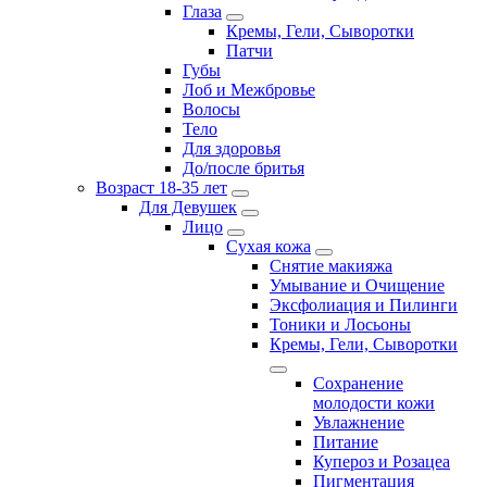
Глаза
Кремы, Гели, Сыворотки
Патчи
Губы
Лоб и Межбровье
Волосы
Тело
Для здоровья
До/после бритья
Возраст 18-35 лет
Для Девушек
Лицо
Сухая кожа
Снятие макияжа
Умывание и Очищение
Эксфолиация и Пилинги
Тоники и Лосьоны
Кремы, Гели, Сыворотки
Сохранение
молодости кожи
Увлажнение
Питание
Купероз и Розацеа
Пигментация