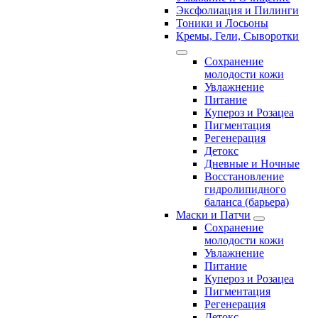
Эксфолиация и Пилинги
Тоники и Лосьоны
Кремы, Гели, Сыворотки
Сохранение
молодости кожи
Увлажнение
Питание
Купероз и Розацеа
Пигментация
Регенерация
Детокс
Дневные и Ночные
Восстановление
гидролипидного
баланса (барьера)
Маски и Патчи
Сохранение
молодости кожи
Увлажнение
Питание
Купероз и Розацеа
Пигментация
Регенерация
Детокс