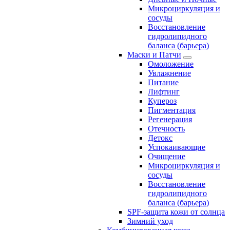
Микроциркуляция и
сосуды
Восстановление
гидролипидного
баланса (барьера)
Маски и Патчи
Омоложение
Увлажнение
Питание
Лифтинг
Купероз
Пигментация
Регенерация
Отечность
Детокс
Успокаивающие
Очищение
Микроциркуляция и
сосуды
Восстановление
гидролипидного
баланса (барьера)
SPF-защита кожи от солнца
Зимний уход