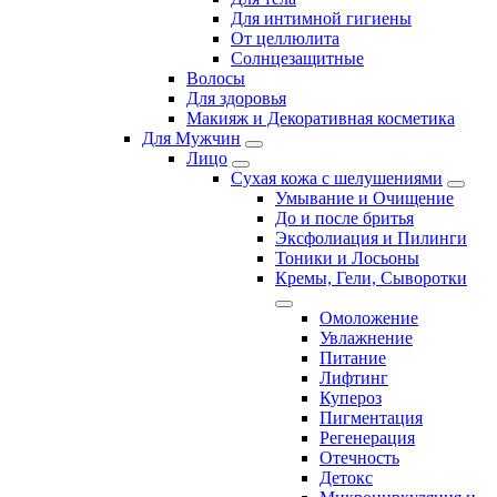
Для интимной гигиены
От целлюлита
Солнцезащитные
Волосы
Для здоровья
Макияж и Декоративная косметика
Для Мужчин
Лицо
Сухая кожа с шелушениями
Умывание и Очищение
До и после бритья
Эксфолиация и Пилинги
Тоники и Лосьоны
Кремы, Гели, Сыворотки
Омоложение
Увлажнение
Питание
Лифтинг
Купероз
Пигментация
Регенерация
Отечность
Детокс