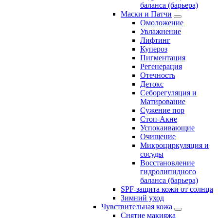
баланса (барьера)
Маски и Патчи
Омоложение
Увлажнение
Лифтинг
Купероз
Пигментация
Регенерация
Отечность
Детокс
Себорегуляция и
Матирование
Сужение пор
Стоп-Акне
Успокаивающие
Очищение
Микроциркуляция и
сосуды
Восстановление
гидролипидного
баланса (барьера)
SPF-защита кожи от солнца
Зимний уход
Чувствительная кожа
Снятие макияжа