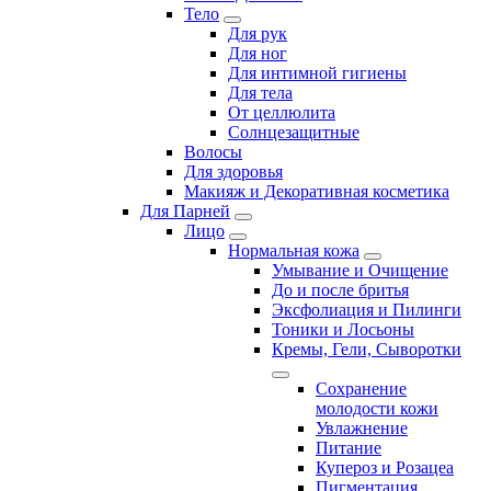
Тело
Для рук
Для ног
Для интимной гигиены
Для тела
От целлюлита
Солнцезащитные
Волосы
Для здоровья
Макияж и Декоративная косметика
Для Парней
Лицо
Нормальная кожа
Умывание и Очищение
До и после бритья
Эксфолиация и Пилинги
Тоники и Лосьоны
Кремы, Гели, Сыворотки
Сохранение
молодости кожи
Увлажнение
Питание
Купероз и Розацеа
Пигментация