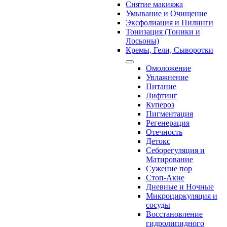
Снятие макияжа
Умывание и Очищение
Эксфолиация и Пилинги
Тонизация (Тоники и
Лосьоны)
Кремы, Гели, Сыворотки
Омоложение
Увлажнение
Питание
Лифтинг
Купероз
Пигментация
Регенерация
Отечность
Детокс
Себорегуляция и
Матирование
Сужение пор
Стоп-Акне
Дневные и Ночные
Микроциркуляция и
сосуды
Восстановление
гидролипидного