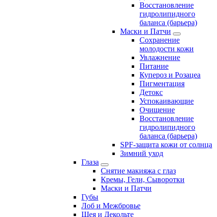
Восстановление
гидролипидного
баланса (барьера)
Маски и Патчи
Сохранение
молодости кожи
Увлажнение
Питание
Купероз и Розацеа
Пигментация
Детокс
Успокаивающие
Очищение
Восстановление
гидролипидного
баланса (барьера)
SPF-защита кожи от солнца
Зимний уход
Глаза
Снятие макияжа с глаз
Кремы, Гели, Сыворотки
Маски и Патчи
Губы
Лоб и Межбровье
Шея и Декольте