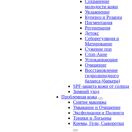
Сохранение
молодости кожи
Увлажнение
Купероз и Розацеа
Пигментация
Регенерация
Детокс
Себорегуляция и
Матирование
Сужение пор
Стоп-Акне
Успокаивающие
Очищение
Восстановление
гидролипидного
баланса (барьера)
SPF-защита кожи от солнца
Зимний уход
Проблемная кожа
Снятие макияжа
Умывание и Очищение
Эксфолиация и Пилинги
Тоники и Лосьоны
Кремы, Гели, Сыворотки