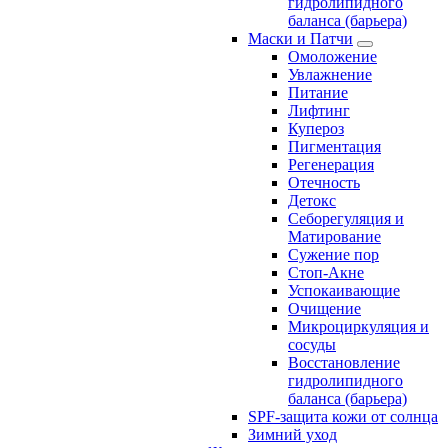
гидролипидного
баланса (барьера)
Маски и Патчи
Омоложение
Увлажнение
Питание
Лифтинг
Купероз
Пигментация
Регенерация
Отечность
Детокс
Себорегуляция и
Матирование
Сужение пор
Стоп-Акне
Успокаивающие
Очищение
Микроциркуляция и
сосуды
Восстановление
гидролипидного
баланса (барьера)
SPF-защита кожи от солнца
Зимний уход