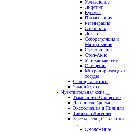
Увлажнение
Лифтинг
Купероз
Пигментация
Регенерация
Отечность
Детокс
Себорегуляция и
Матирование
Сужение пор
Стоп-Акне
Успокаивающие
Очищение
Микроциркуляция и
сосуды
Солнцезащитные
Зимний уход
Чувствительная кожа
Умывание и Очищение
До и после бритья
Эксфолиация и Пилинги
Тоники и Лосьоны
Кремы, Гели, Сыворотки
Омоложение