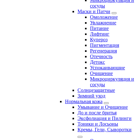
Микроциркуляция и
сосуды
Маски и Патчи
Омоложение
Увлажнение
Питание
Лифтинг
Купероз
Пигментация
Регенерация
Отечность
Детокс
Успокаивающие
Очищение
Микроциркуляция и
сосуды
Солнцезащитные
Зимний уход
Нормальная кожа
Умывание и Очищение
До и после бритья
Эксфолиация и Пилинги
Тоники и Лосьоны
Кремы, Гели, Сыворотки