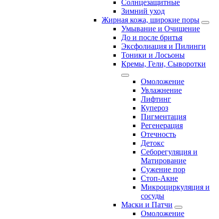
Солнцезащитные
Зимний уход
Жирная кожа, широкие поры
Умывание и Очищение
До и после бритья
Эксфолиация и Пилинги
Тоники и Лосьоны
Кремы, Гели, Сыворотки
Омоложение
Увлажнение
Лифтинг
Купероз
Пигментация
Регенерация
Отечность
Детокс
Себорегуляция и
Матирование
Сужение пор
Стоп-Акне
Микроциркуляция и
сосуды
Маски и Патчи
Омоложение