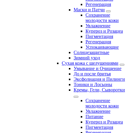
Регенерация
Маски и Патчи
Сохранение
молодости кожи
Увлажнение
Купероз и Розацеа
Пигментация
Регенерация
Успокаивающие
Солнцезащитные
Зимний уход
Сухая кожа с шелушениями
Умывание и Очищение
До и после бритья
Эксфолиация и Пилинги
Тоники и Лосьоны
Кремы, Гели, Сыворотки
Сохранение
молодости кожи
Увлажнение
Питание
Купероз и Розацеа
Пигментация
Регенерация