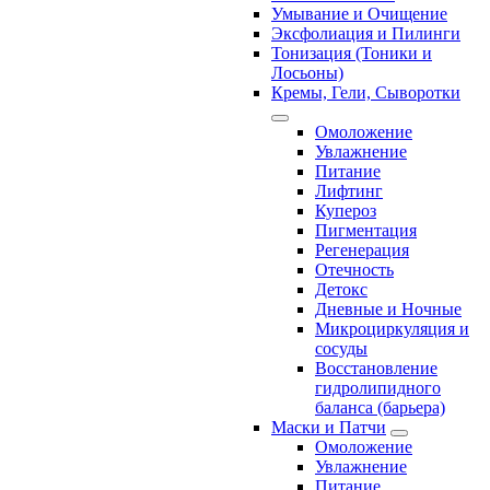
Умывание и Очищение
Эксфолиация и Пилинги
Тонизация (Тоники и
Лосьоны)
Кремы, Гели, Сыворотки
Омоложение
Увлажнение
Питание
Лифтинг
Купероз
Пигментация
Регенерация
Отечность
Детокс
Дневные и Ночные
Микроциркуляция и
сосуды
Восстановление
гидролипидного
баланса (барьера)
Маски и Патчи
Омоложение
Увлажнение
Питание