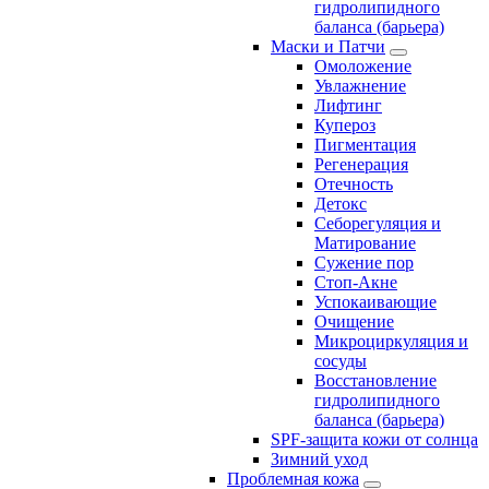
гидролипидного
баланса (барьера)
Маски и Патчи
Омоложение
Увлажнение
Лифтинг
Купероз
Пигментация
Регенерация
Отечность
Детокс
Себорегуляция и
Матирование
Сужение пор
Стоп-Акне
Успокаивающие
Очищение
Микроциркуляция и
сосуды
Восстановление
гидролипидного
баланса (барьера)
SPF-защита кожи от солнца
Зимний уход
Проблемная кожа