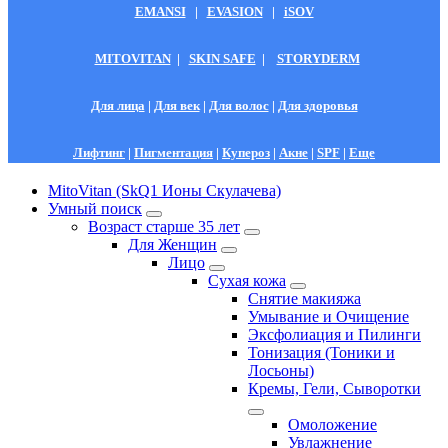
EMANSI
|
EVASION
|
iSOV
MITOVITAN
|
SKIN SAFE
|
STORYDERM
Для лица
|
Для век
|
Для волос
|
Для здоровья
Лифтинг
|
Пигментация
|
Купероз
|
Акне
|
SPF
|
Еще
MitoVitan (SkQ1 Ионы Скулачева)
Умный поиск
Возраст старше 35 лет
Для Женщин
Лицо
Сухая кожа
Снятие макияжа
Умывание и Очищение
Эксфолиация и Пилинги
Тонизация (Тоники и
Лосьоны)
Кремы, Гели, Сыворотки
Омоложение
Увлажнение