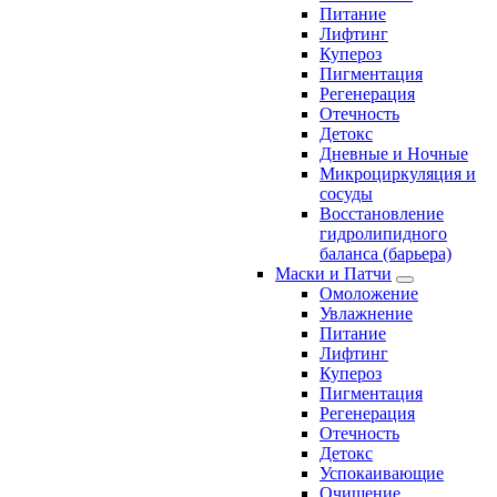
Питание
Лифтинг
Купероз
Пигментация
Регенерация
Отечность
Детокс
Дневные и Ночные
Микроциркуляция и
сосуды
Восстановление
гидролипидного
баланса (барьера)
Маски и Патчи
Омоложение
Увлажнение
Питание
Лифтинг
Купероз
Пигментация
Регенерация
Отечность
Детокс
Успокаивающие
Очищение