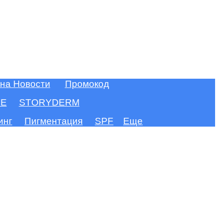
 на Новости
Промокод
FE
STORYDERM
инг
Пигментация
SPF
Еще