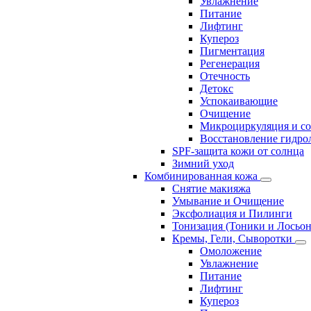
Увлажнение
Питание
Лифтинг
Купероз
Пигментация
Регенерация
Отечность
Детокс
Успокаивающие
Очищение
Микроциркуляция и с
Восстановление гидрол
SPF-защита кожи от солнца
Зимний уход
Комбинированная кожа
Снятие макияжа
Умывание и Очищение
Эксфолиация и Пилинги
Тонизация (Тоники и Лосьо
Кремы, Гели, Сыворотки
Омоложение
Увлажнение
Питание
Лифтинг
Купероз