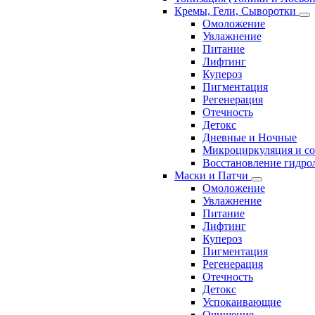
Кремы, Гели, Сыворотки
Омоложение
Увлажнение
Питание
Лифтинг
Купероз
Пигментация
Регенерация
Отечность
Детокс
Дневные и Ночные
Микроциркуляция и с
Восстановление гидрол
Маски и Патчи
Омоложение
Увлажнение
Питание
Лифтинг
Купероз
Пигментация
Регенерация
Отечность
Детокс
Успокаивающие
Очищение