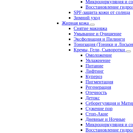
Микроциркуляция и с
Восстановление гидрол
SPF-защита кожи от солнца
Зимний уход
Жирная кожа
Снятие макияжа
Умывание и Очищение
Эксфолиация и Пилинги
Тонизация (Тоники и Лосьо
Кремы, Гели, Сыворотки
Омоложение
Увлажнение
Питание
Лифтинг
Купероз
Пигментация
Регенерация
Отечность
Детокс
Себорегуляция и Мати
Сужение пор
Стоп-Акне
Дневные и Ночные
Микроциркуляция и с
Восстановление гидрол