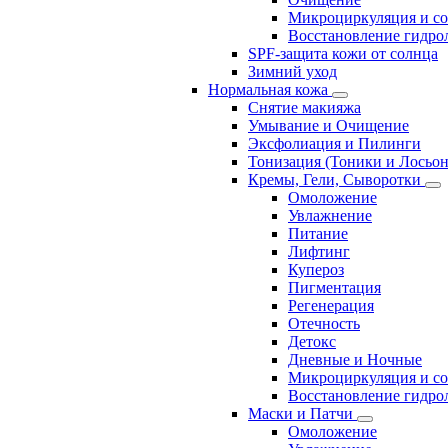
Микроциркуляция и с
Восстановление гидрол
SPF-защита кожи от солнца
Зимний уход
Нормальная кожа
Снятие макияжа
Умывание и Очищение
Эксфолиация и Пилинги
Тонизация (Тоники и Лосьо
Кремы, Гели, Сыворотки
Омоложение
Увлажнение
Питание
Лифтинг
Купероз
Пигментация
Регенерация
Отечность
Детокс
Дневные и Ночные
Микроциркуляция и с
Восстановление гидрол
Маски и Патчи
Омоложение