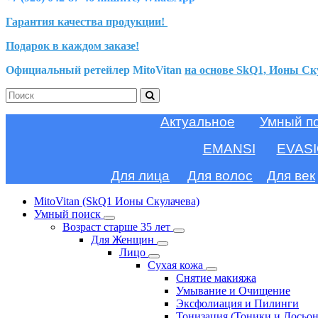
Гарантия качества продукции!
Подарок в каждом заказе!
Официальный ретейлер MitoVitan
на основе SkQ1, Ионы Ск
Актуальное
Умный п
EMANSI
EVAS
Для лица
Для волос
Для век
MitoVitan (SkQ1 Ионы Скулачева)
Умный поиск
Возраст старше 35 лет
Для Женщин
Лицо
Сухая кожа
Снятие макияжа
Умывание и Очищение
Эксфолиация и Пилинги
Тонизация (Тоники и Лосьо