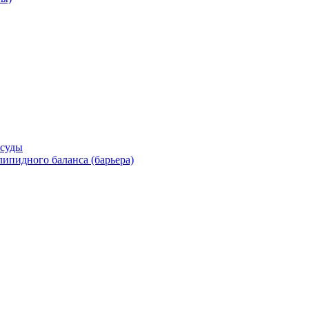
осуды
ипидного баланса (барьера)