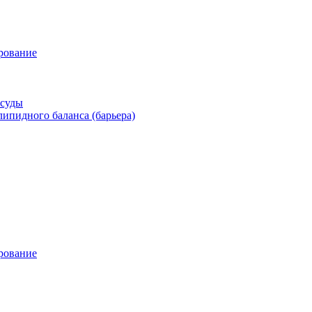
рование
осуды
ипидного баланса (барьера)
рование