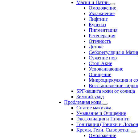
Маски и Патчи
Омоложение
Увлажнение
Лифтинг
Купероз
Пигментация
Регенерация
Отечность
Детокс
Себорегуляция и Мати
Сужение пор
Стоп-Акне
Успокаивающие
Очищение
Микроциркуляция и с
Восстановление гидрол
SPF-защита кожи от солнца
Зимний уход
Проблемная кожа
Снятие макияжа
Умывание и Очищение
Эксфолиация и Пилинги
Тонизация (Тоники и Лосьо
Кремы, Гели, Сыворотки
Омоложение