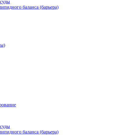
осуды
ипидного баланса (барьера)
ны)
рование
осуды
ипидного баланса (барьера)