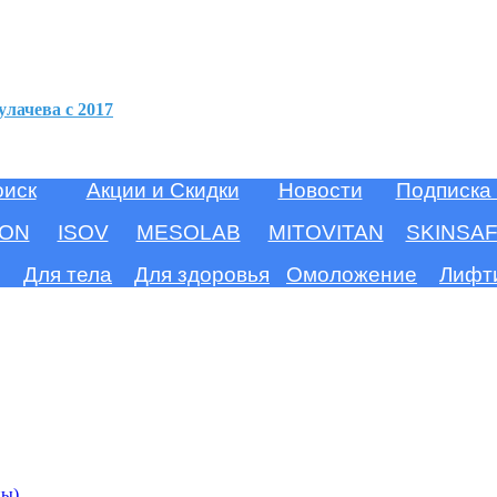
улачева c 2017
оиск
Акции и Скидки
Новости
Подписка
ION
ISOV
MESOLAB
MITOVITAN
SKINSA
Для тела
Для здоровья
Омоложение
Лифт
ны)