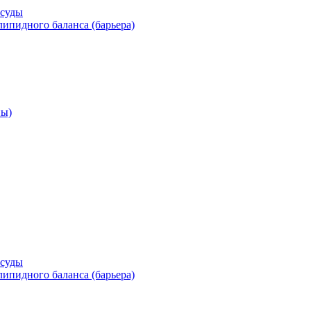
осуды
ипидного баланса (барьера)
ны)
осуды
ипидного баланса (барьера)