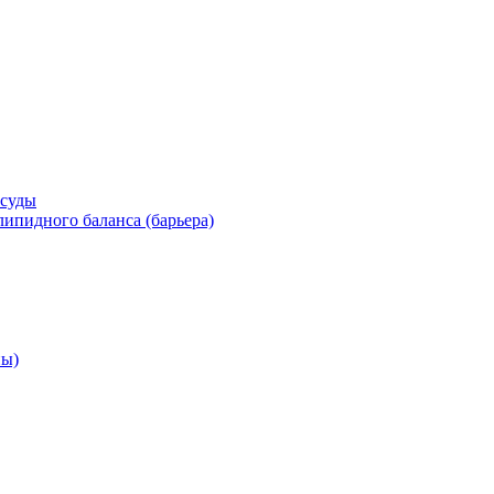
осуды
ипидного баланса (барьера)
ны)