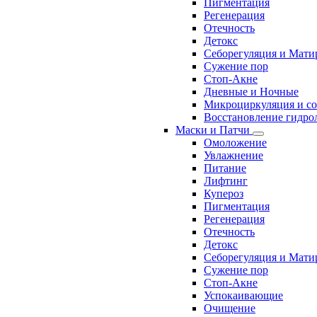
Пигментация
Регенерация
Отечность
Детокс
Себорегуляция и Мати
Сужение пор
Стоп-Акне
Дневные и Ночные
Микроциркуляция и с
Восстановление гидрол
Маски и Патчи
Омоложение
Увлажнение
Питание
Лифтинг
Купероз
Пигментация
Регенерация
Отечность
Детокс
Себорегуляция и Мати
Сужение пор
Стоп-Акне
Успокаивающие
Очищение