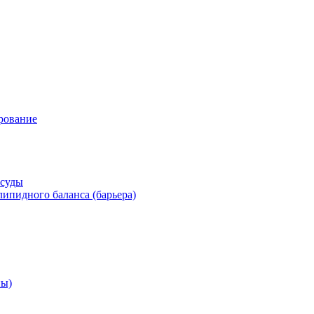
рование
осуды
ипидного баланса (барьера)
ны)