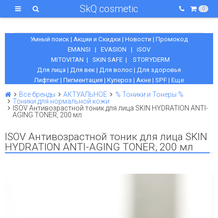
SkQ cosmetic
0
Умный поиск
|
Акции и Скидки
|
Новости
|
Промокод
EMANSI
|
EVASION
|
iSOV
MITOVITAN
|
SKIN SAFE
|
STORYDERM
Для лица
|
Для век
|
Для волос
|
Для здоровья
Лифтинг
|
Пигментация
|
Купероз
|
Акне
|
SPF
|
Еще
Все бренды
АКТУАЛЬНОЕ
% Тоники и Тонеры %
Тоники для нормальной кожи
ISOV Антивозрастной тоник для лица SKIN HYDRATION ANTI-
AGING TONER, 200 мл
ISOV Антивозрастной тоник для лица SKIN
HYDRATION ANTI-AGING TONER, 200 мл