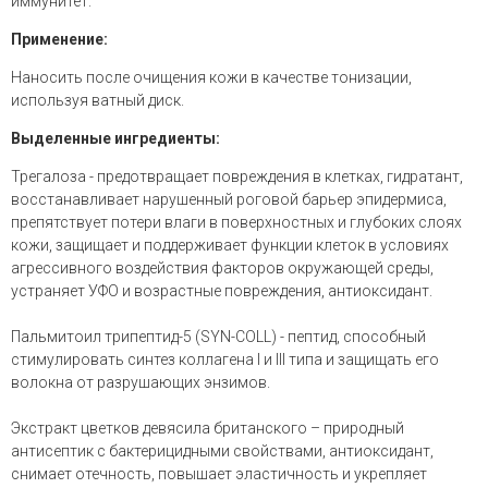
иммунитет.
Применение:
Наносить после очищения кожи в качестве тонизации,
используя ватный диск.
Выделенные ингредиенты:
Трегалоза - предотвращает повреждения в клетках, гидратант,
восстанавливает нарушенный роговой барьер эпидермиса,
препятствует потери влаги в поверхностных и глубоких слоях
кожи, защищает и поддерживает функции клеток в условиях
агрессивного воздействия факторов окружающей среды,
устраняет УФО и возрастные повреждения, антиоксидант.
Пальмитоил трипептид-5 (SYN-COLL) - пептид, способный
стимулировать синтез коллагена I и III типа и защищать его
волокна от разрушающих энзимов.
Экстракт цветков девясила британского – природный
антисептик с бактерицидными свойствами, антиоксидант,
снимает отечность, повышает эластичность и укрепляет