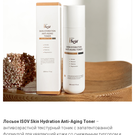
Лосьон ISOV Skin Hydration Anti-Aging Toner
–
антивозрастной текстурный тоник с запатентованной
формулой для увядающей кожи со сниженным тургором и