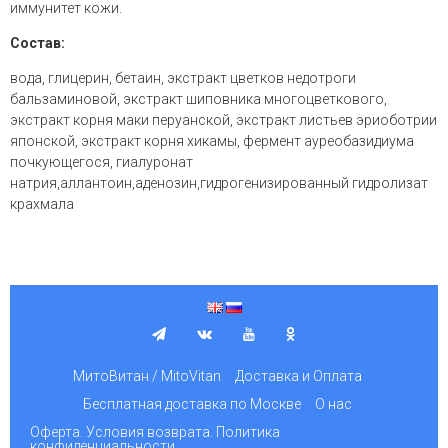
иммунитет кожи.
Состав:
вода, глицерин, бетаин, экстракт цветков недотроги
бальзаминовой, экстракт шиповника многоцветкового,
экстракт корня маки перуанской, экстракт листьев эриоботрии
японской, экстракт корня хикамы, фермент ауреобазидиума
почкующегося, гиалуронат
натрия,аллантоин,аденозин,гидрогенизированный гидролизат
крахмала
МитоВитан / MitoVitan
Доставка и Оплата
Бесплатная доставка по Москве
О нас
Оферта. Условия возврата. Политика
конфиденциальности.