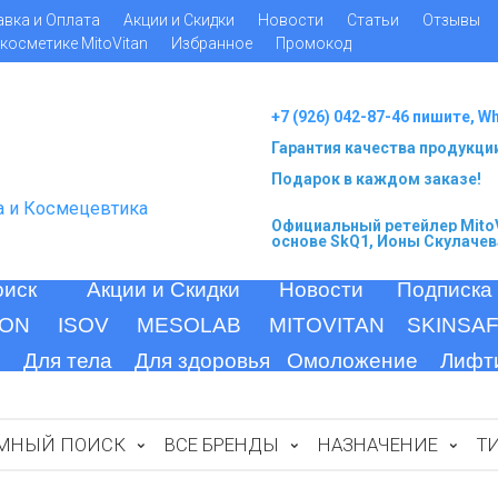
авка и Оплата
Акции и Скидки
Новости
Статьи
Отзывы
косметике MitoVitan
Избранное
Промокод
+7 (926) 042-87-46 пишите, W
Гарантия качества продукци
Подарок в каждом заказе!
а и Космецевтика
Официальный ретейлер MitoV
основе SkQ1, Ионы Скулачев
оиск
Акции и Скидки
Новости
Подписка
ION
ISOV
MESOLAB
MITOVITAN
SKINSA
Для тела
Для здоровья
Омоложение
Лифт
МНЫЙ ПОИСК
ВСЕ БРЕНДЫ
НАЗНАЧЕНИЕ
Т