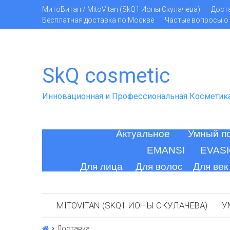
МитоВитан / MitoVitan (SkQ1 Ионы Скулачева)
Дост
Бесплатная доставка по Москве
Частые вопросы о 
SkQ cosmetic
Инновационная и Профессиональная Косметик
Актуальное
Умный п
EMANSI
EVAS
Для лица
Для волос
Для век
MITOVITAN (SKQ1 ИОНЫ СКУЛАЧЕВА)
У
Доставка