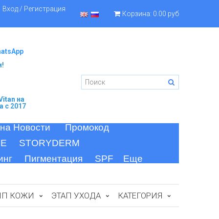
Вход / Регистрация
Корзина:
0.00 руб
hatsApp
и!
itan
на
а c 2017
 на Новости
Промокод
FE
STORYDERM
инг
Пигментация
SPF
Еще
ИП КОЖИ
ЭТАП УХОДА
КАТЕГОРИЯ