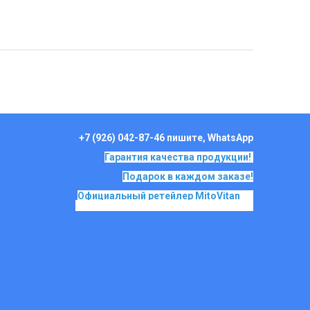
+7 (926) 042-87-46 пишите, WhatsApp
Гарантия качества продукции!
Подарок в каждом заказе!
Официальный ретейлер MitoVitan
на
основе SkQ1, Ионы Скулачева c 2017