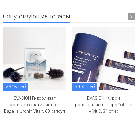
Сопутствующие товары
2548 руб
6050 руб
EVASION Гидролизат
EVASION Живой
морского ежа и листьев
тропоколлаген TropoCollagen
Бадана Urchin Vitan, 60 капсул
+ Vit C, 31 стик