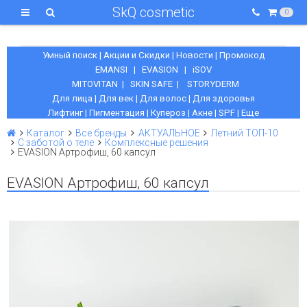
SkQ cosmetic
0
Умный поиск
|
Акции и Скидки
|
Новости
|
Промокод
EMANSI
|
EVASION
|
iSOV
MITOVITAN
|
SKIN SAFE
|
STORYDERM
Для лица
|
Для век
|
Для волос
|
Для здоровья
Лифтинг
|
Пигментация
|
Купероз
|
Акне
|
SPF
|
Еще
Каталог
Все бренды
АКТУАЛЬНОЕ
Летний ТОП-10
С заботой о теле
Комплексные решения
EVASION Артрофиш, 60 капсул
EVASION Артрофиш, 60 капсул