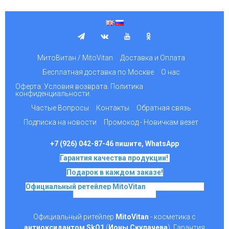
МитоВитан / MitoVitan
Доставка и Оплата
Бесплатная доставка по Москве
О нас
Оферта. Условия возврата. Политика
конфиденциальности.
Частые Вопросы
Контакты
Обратная связь
Подписка на новости
Промокод - Новичкам везет
+7 (926) 042-87-46 пишите, WhatsApp
Гарантия качества продукции!
Подарок в каждом заказе!
Официальный ретейлер MitoVitan
на основе SkQ1,
Ионы Скулачева c 2017
Официальный ритейлер
MitoVitan
- косметика с
антиоксидантом SkQ1
(
Ионы Скулачева
). Гарантия