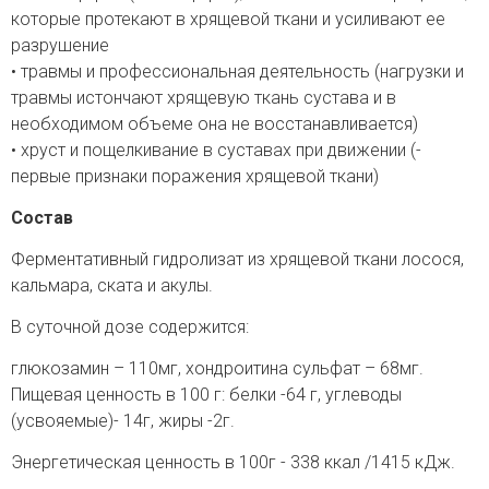
которые протекают в хрящевой ткани и усиливают ее
разрушение
• травмы и профессиональная деятельность (нагрузки и
травмы истончают хрящевую ткань сустава и в
необходимом объеме она не восстанавливается)
• хруст и пощелкивание в суставах при движении (-
первые признаки поражения хрящевой ткани)
Состав
Ферментативный гидролизат из хрящевой ткани лосося,
кальмара, ската и акулы.
В суточной дозе содержится:
глюкозамин – 110мг, хондроитина сульфат – 68мг.
Пищевая ценность в 100 г: белки -64 г, углеводы
(усвояемые)- 14г, жиры -2г.
Энергетическая ценность в 100г - 338 ккал /1415 кДж.