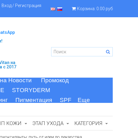
Вход / Регистрация
Корзина:
0.00 руб
hatsApp
и!
itan
на
а c 2017
 на Новости
Промокод
FE
STORYDERM
инг
Пигментация
SPF
Еще
ИП КОЖИ
ЭТАП УХОДА
КАТЕГОРИЯ
иоксиданты: путь от идеи до лекарства