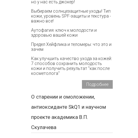
но у нас есть джокер!
Выбираем солнцезащитные уходы! Тип
кожи, уровень SPF-защиты и текстура -
важно все!
Аутофагия: ключ к молодости и
здоровью вашей кожи
Предел Хейфлика и теломеры: что это и
зачем
Как улучшить качество ухода за кожей:
7 способов сохранить молодость
кожи и получить результат "как после
косметолога"
Подробнее
О старении и омоложении,
антиоксиданте SkQ1 и научном
проекте академика В.П.
Скулачева