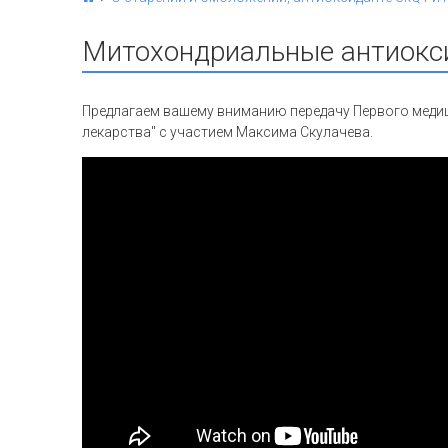
Митохондриальные антиокси
Предлагаем вашему вниманию передачу Первого медиц
лекарства" с участием Максима Скулачева.