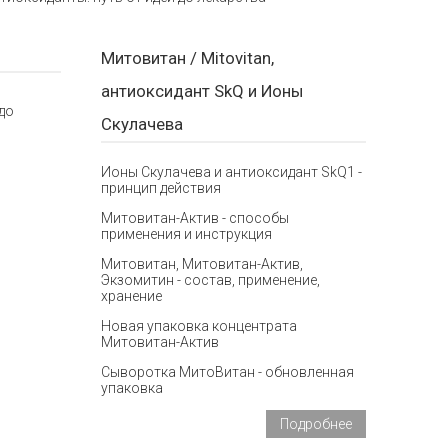
Митовитан / Mitovitan,
антиоксидант SkQ и Ионы
до
Скулачева
Ионы Скулачева и антиоксидант SkQ1 -
принцип действия
Митовитан-Актив - способы
применения и инструкция
Митовитан, Митовитан-Актив,
Экзомитин - состав, применение,
хранение
Новая упаковка концентрата
Митовитан-Актив
Сыворотка МитоВитан - обновленная
упаковка
Подробнее