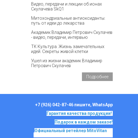
Видео, передачи и лекции об ионах
Скулачева SkQ1
Митохондриальные антиоксиданты:
путь от идеи до лекарства
Академик Владимир Петрович Скулачев
- видео, передачи, интервью
ТК Культура. Жизнь замечательных
идей. Секреты живой клетки
Ушел из жизни академик Владимир
Петрович Скулачев
Подробнее
+7 (926) 042-87-46 пишите, WhatsApp
Гарантия качества продукции!
Подарок в каждом заказе!
Официальный ретейлер MitoVitan
на
основе SkQ1, Ионы Скулачева c 2017