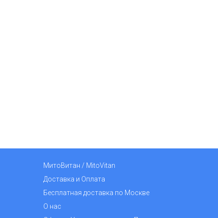
МитоВитан / MitoVitan
Доставка и Оплата
Бесплатная доставка по Москве
О нас