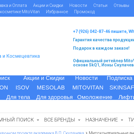
авка и Оплата
Акции и Скидки
Новости
Статьи
Отзывы
косметике MitoVitan
Избранное
Промокод
+7 (926) 042-87-46 пишите, W
Гарантия качества продукци
Подарок в каждом заказе!
а и Космецевтика
Официальный ретейлер MitoV
основе SkQ1, Ионы Скулачев
оиск
Акции и Скидки
Новости
Подписка
ION
ISOV
MESOLAB
MITOVITAN
SKINSA
Для тела
Для здоровья
Омоложение
Лифт
МНЫЙ ПОИСК
ВСЕ БРЕНДЫ
НАЗНАЧЕНИЕ
Т
научном проекте академика В.П. Скулачева
Митохондриальные ант