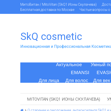
МитоВитан / MitoVitan (SkQ1 Ионы Скулачева)
Дост
Бесплатная доставка по Москве
Частые вопросы о 
SkQ cosmetic
Инновационная и Профессиональная Косметик
Актуальное
Умный п
EMANSI
EVAS
Для лица
Для волос
Для век
MITOVITAN (SKQ1 ИОНЫ СКУЛАЧЕВА)
У
О старении и омоложении, антиоксиданте SkQ1 и 