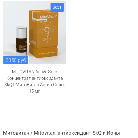
SkQ1
2350 руб
MITOVITAN Active Solo
Концентрат антиоксиданта
SkQ1 МитоВитан Актив Соло,
15 мл
Митовитан / Mitovitan, антиоксидант SkQ и Ионы