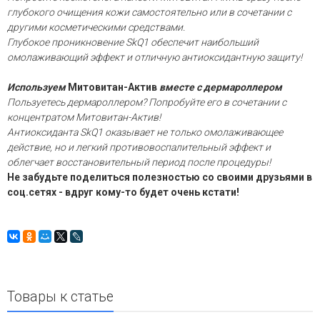
глубокого очищения кожи самостоятельно или
в
сочетании с
другими косметическими средствами.
Глубокое проникновение
SkQ1
обеспечит наибольший
омолаживающий эффект и отличную антиоксидантную защиту
!
Используем
Митовитан-Актив
вместе с
дермароллером
П
ользуетесь
дермароллером
?
Попробуйте его
в сочетании с
концентратом Митовитан-Актив
!
Антиоксиданта SkQ1 оказывает не только омолаживающее
действие, но и легкий противовоспалительный эффект и
облегчает восстановительный период после
процедуры!
Не забудьте поделиться полезностью со своими друзьями в
соц.сетях - вдруг кому-то будет очень кстати!
Товары к статье