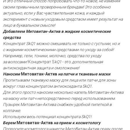
И это отличный способ попробовать что-то новое, не изменяя
своим привычным проверенным брендам! Это особенно
актуально, если у Вас чувствительная кожа, и каждый
эксперимент с новым уходовым средством имеет результат на
лицо в буквальном смысле!
Добавляем Митовитан-Актив в жидкие косметические
средства
Концентрат
SkQ1
можно смешивать
не только с густыми, но и
с
жидкими косметическими средствами по уходу
за собой!
Например, гели
, тоники, молочко, средства по уходу
за
волосами!
Концентрат S
kQ1
- это
дополнительная
антиоксидантная защита и омоложение!
Наносим
Митовитан-Актив
на
патчи
и тканевые
маски
Пропитываем тканевую маску для лица или
патчи
для зоны
вокруг глаз концентратом антиоксиданта
SkQ1
.
Для этого
просто наносим
несколько капель
Митовитан
-Актива
на маску или
патч
непосредственно перед
использованием
.
Пузырек
Митовитан
-Актива снабжен
удобной пипеткой
в
колпачке
.
Используем весь потенциал концентрата
SkQ1!
Берем
Митовитан-Актив
на прием к косметологу
Попросите косметолога нанести
МитоВитан
-Актив сразу после