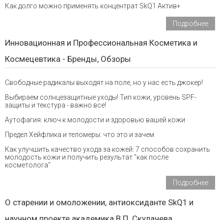
Как долго можно применять концентрат SkQ1 Актив+
Подробнее
Инновационная и Профессиональная Косметика и
Космецевтика - Бренды, Обзоры
Свободные радикалы выходят на поле, но у нас есть джокер!
Выбираем солнцезащитные уходы! Тип кожи, уровень SPF-
защиты и текстура - важно все!
Аутофагия: ключ к молодости и здоровью вашей кожи
Предел Хейфлика и теломеры: что это и зачем
Как улучшить качество ухода за кожей: 7 способов сохранить
молодость кожи и получить результат "как после
косметолога"
Подробнее
О старении и омоложении, антиоксиданте SkQ1 и
научном проекте академика В.П. Скулачева