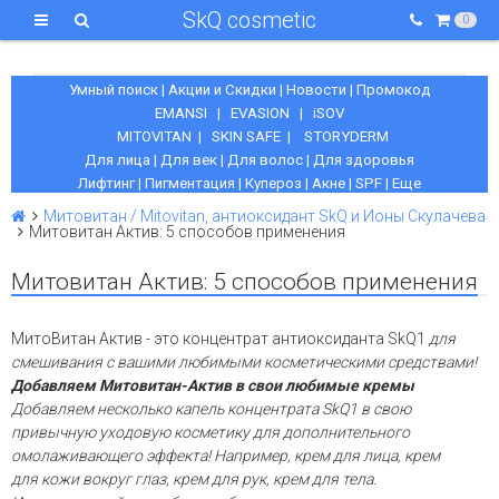
SkQ cosmetic
0
Умный поиск
|
Акции и Скидки
|
Новости
|
Промокод
EMANSI
|
EVASION
|
iSOV
MITOVITAN
|
SKIN SAFE
|
STORYDERM
Для лица
|
Для век
|
Для волос
|
Для здоровья
Лифтинг
|
Пигментация
|
Купероз
|
Акне
|
SPF
|
Еще
Митовитан / Mitovitan, антиоксидант SkQ и Ионы Скулачева
Митовитан Актив: 5 способов применения
Митовитан Актив: 5 способов применения
МитоВитан Актив - это концентрат антиоксиданта SkQ1
для
смешивания с вашими любимыми косметическими средствами!
Добавляем Митовитан-Актив
в свои любимые кремы
Добавляем несколько капель концентрата
SkQ1
в свою
привычную
уходовую
косметику
для дополнительного
омолаживающего эффекта
!
Например, крем для лица,
крем
для
кожи вокруг глаз, крем для рук, крем для тела.