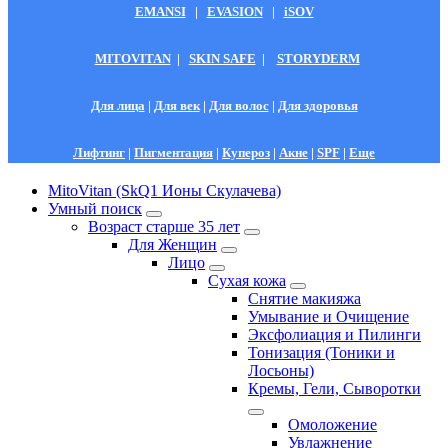
EMANSI
|
EVASION
|
iSOV
MITOVITAN
|
SKIN SAFE
|
STORYDERM
Для лица
|
Для век
|
Для волос
|
Для здоровья
Лифтинг
|
Пигментация
|
Купероз
|
Акне
|
SPF
|
Еще
MitoVitan (SkQ1 Ионы Скулачева)
Умный поиск
Возраст старше 35 лет
Для Женщин
Лицо
Сухая кожа
Снятие макияжа
Умывание и Очищение
Эксфолиация и Пилинги
Тонизация (Тоники и
Лосьоны)
Кремы, Гели, Сыворотки
Омоложение
Увлажнение