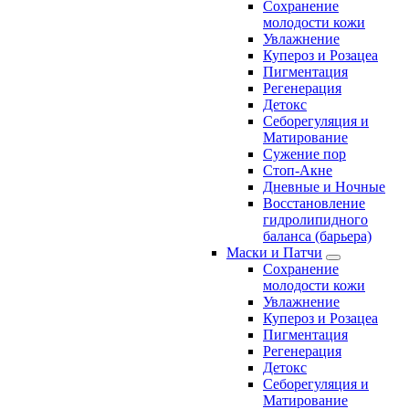
Сохранение
молодости кожи
Увлажнение
Купероз и Розацеа
Пигментация
Регенерация
Детокс
Себорегуляция и
Матирование
Сужение пор
Стоп-Акне
Дневные и Ночные
Восстановление
гидролипидного
баланса (барьера)
Маски и Патчи
Сохранение
молодости кожи
Увлажнение
Купероз и Розацеа
Пигментация
Регенерация
Детокс
Себорегуляция и
Матирование