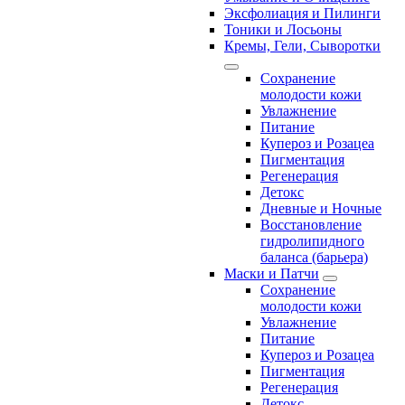
Эксфолиация и Пилинги
Тоники и Лосьоны
Кремы, Гели, Сыворотки
Сохранение
молодости кожи
Увлажнение
Питание
Купероз и Розацеа
Пигментация
Регенерация
Детокс
Дневные и Ночные
Восстановление
гидролипидного
баланса (барьера)
Маски и Патчи
Сохранение
молодости кожи
Увлажнение
Питание
Купероз и Розацеа
Пигментация
Регенерация
Детокс