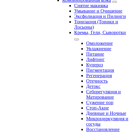
Комбинированная кожа
Снятие макияжа
Умывание и Очищение
Эксфолиация и Пилинги
Тонизация (Тоники и
Лосьоны)
Кремы, Гели, Сыворотки
Омоложение
Увлажнение
Питание
Лифтинг
Купероз
Пигментация
Регенерация
Отечность
Детокс
Себорегуляция и
Матирование
Сужение пор
Стоп-Акне
Дневные и Ночные
Микроциркуляция и
сосуды
Восстановление