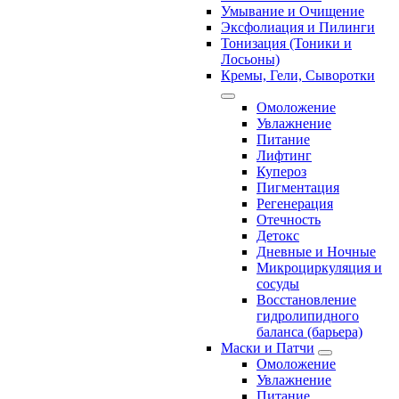
Умывание и Очищение
Эксфолиация и Пилинги
Тонизация (Тоники и
Лосьоны)
Кремы, Гели, Сыворотки
Омоложение
Увлажнение
Питание
Лифтинг
Купероз
Пигментация
Регенерация
Отечность
Детокс
Дневные и Ночные
Микроциркуляция и
сосуды
Восстановление
гидролипидного
баланса (барьера)
Маски и Патчи
Омоложение
Увлажнение
Питание