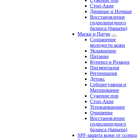
Сужение пор
Стоп-Акне
Дневные и Ночные
Восстановление
гидролипидного
баланса (барьера)
Маски и Патчи
Сохранение
молодости кожи
Увлажнение
Питание
Купероз и Розацеа
Пигментация
Регенерация
Детокс
Себорегуляция и
Матирование
Сужение пор
Стоп-Акне
Успокаивающие
Очищение
Восстановление
гидролипидного
баланса (барьера)
SPF-защита кожи от солнца