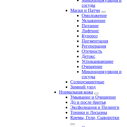
Микроциркуляция и
сосуды
Маски и Патчи
Омоложение
Увлажнение
Питание
Лифтинг
Купероз
Пигментация
Регенерация
Отечность
Детокс
Успокаивающие
Очищение
Микроциркуляция и
сосуды
Солнцезащитные
Зимний уход
Нормальная кожа
Умывание и Очищение
До и после бритья
Эксфолиация и Пилинги
Тоники и Лосьоны
Кремы, Гели, Сыворотки