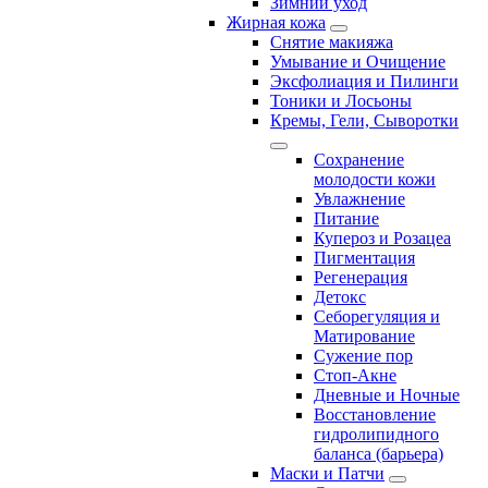
Зимний уход
Жирная кожа
Снятие макияжа
Умывание и Очищение
Эксфолиация и Пилинги
Тоники и Лосьоны
Кремы, Гели, Сыворотки
Сохранение
молодости кожи
Увлажнение
Питание
Купероз и Розацеа
Пигментация
Регенерация
Детокс
Себорегуляция и
Матирование
Сужение пор
Стоп-Акне
Дневные и Ночные
Восстановление
гидролипидного
баланса (барьера)
Маски и Патчи