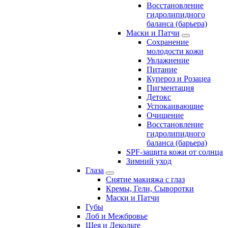
Восстановление
гидролипидного
баланса (барьера)
Маски и Патчи
Сохранение
молодости кожи
Увлажнение
Питание
Купероз и Розацеа
Пигментация
Детокс
Успокаивающие
Очищение
Восстановление
гидролипидного
баланса (барьера)
SPF-защита кожи от солнца
Зимний уход
Глаза
Снятие макияжа с глаз
Кремы, Гели, Сыворотки
Маски и Патчи
Губы
Лоб и Межбровье
Шея и Декольте