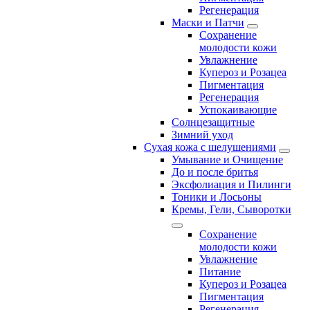
Регенерация
Маски и Патчи
Сохранение
молодости кожи
Увлажнение
Купероз и Розацеа
Пигментация
Регенерация
Успокаивающие
Солнцезащитные
Зимний уход
Сухая кожа с шелушениями
Умывание и Очищение
До и после бритья
Эксфолиация и Пилинги
Тоники и Лосьоны
Кремы, Гели, Сыворотки
Сохранение
молодости кожи
Увлажнение
Питание
Купероз и Розацеа
Пигментация
Регенерация