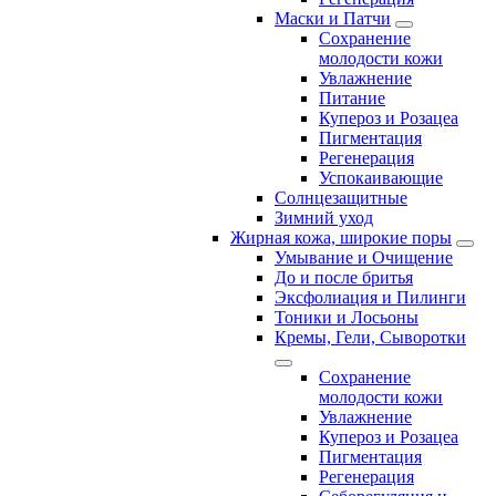
Маски и Патчи
Сохранение
молодости кожи
Увлажнение
Питание
Купероз и Розацеа
Пигментация
Регенерация
Успокаивающие
Солнцезащитные
Зимний уход
Жирная кожа, широкие поры
Умывание и Очищение
До и после бритья
Эксфолиация и Пилинги
Тоники и Лосьоны
Кремы, Гели, Сыворотки
Сохранение
молодости кожи
Увлажнение
Купероз и Розацеа
Пигментация
Регенерация