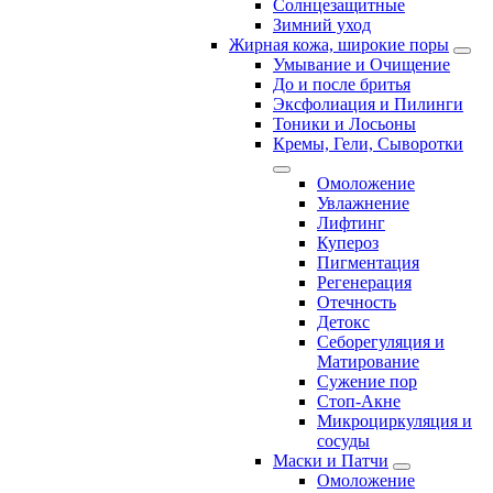
Солнцезащитные
Зимний уход
Жирная кожа, широкие поры
Умывание и Очищение
До и после бритья
Эксфолиация и Пилинги
Тоники и Лосьоны
Кремы, Гели, Сыворотки
Омоложение
Увлажнение
Лифтинг
Купероз
Пигментация
Регенерация
Отечность
Детокс
Себорегуляция и
Матирование
Сужение пор
Стоп-Акне
Микроциркуляция и
сосуды
Маски и Патчи
Омоложение