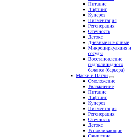
Питание
Лифтинг
Купероз
Пигментация
Регенерация
Отечность
Детокс
Дневные и Ночные
Микроциркуляция и
сосуды
Восстановление
гидролипидного
баланса (барьера)
Маски и Патчи
Омоложение
Увлажнение
Питание
Лифтинг
Купероз
Пигментация
Регенерация
Отечность
Детокс
Успокаивающие
Очищение