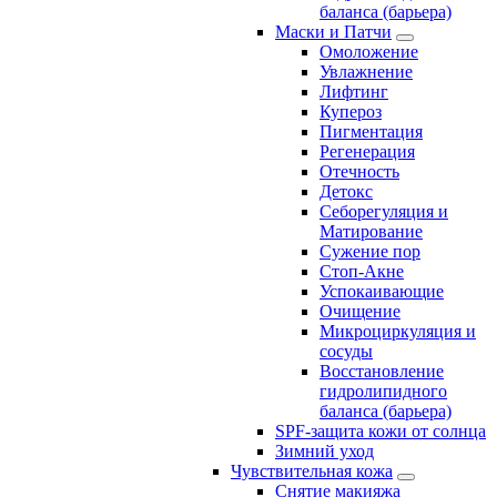
баланса (барьера)
Маски и Патчи
Омоложение
Увлажнение
Лифтинг
Купероз
Пигментация
Регенерация
Отечность
Детокс
Себорегуляция и
Матирование
Сужение пор
Стоп-Акне
Успокаивающие
Очищение
Микроциркуляция и
сосуды
Восстановление
гидролипидного
баланса (барьера)
SPF-защита кожи от солнца
Зимний уход
Чувствительная кожа
Снятие макияжа