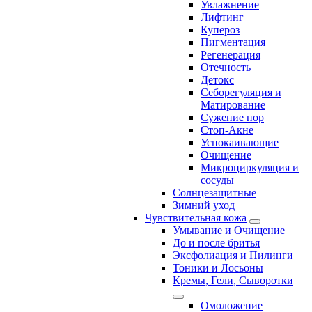
Увлажнение
Лифтинг
Купероз
Пигментация
Регенерация
Отечность
Детокс
Себорегуляция и
Матирование
Сужение пор
Стоп-Акне
Успокаивающие
Очищение
Микроциркуляция и
сосуды
Солнцезащитные
Зимний уход
Чувствительная кожа
Умывание и Очищение
До и после бритья
Эксфолиация и Пилинги
Тоники и Лосьоны
Кремы, Гели, Сыворотки
Омоложение