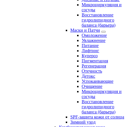
Микроциркуляция и
сосуды
Восстановление
гидролипидного
баланса (барьера)
Маски и Патчи
Омоложение
Увлажнение
Питание
Лифтинг
Купероз
Пигментация
Регенерация
Отечность
Детокс
Успокаивающие
Очищение
Микроциркуляция и
сосуды
Восстановление
гидролипидного
баланса (барьера)
SPF-защита кожи от солнца
Зимний уход