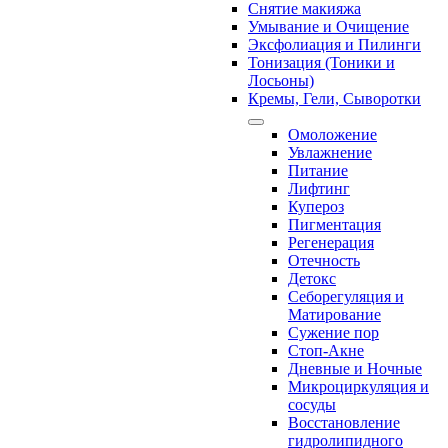
Снятие макияжа
Умывание и Очищение
Эксфолиация и Пилинги
Тонизация (Тоники и
Лосьоны)
Кремы, Гели, Сыворотки
Омоложение
Увлажнение
Питание
Лифтинг
Купероз
Пигментация
Регенерация
Отечность
Детокс
Себорегуляция и
Матирование
Сужение пор
Стоп-Акне
Дневные и Ночные
Микроциркуляция и
сосуды
Восстановление
гидролипидного