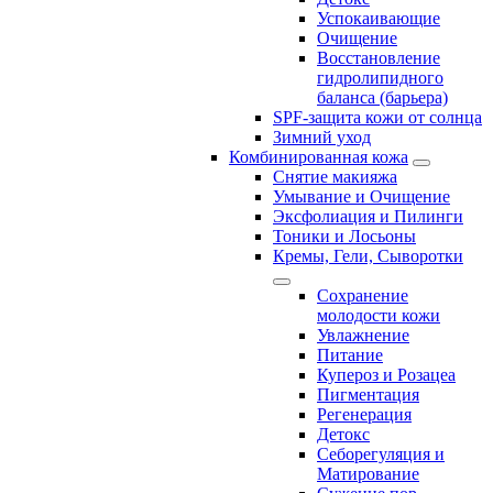
Успокаивающие
Очищение
Восстановление
гидролипидного
баланса (барьера)
SPF-защита кожи от солнца
Зимний уход
Комбинированная кожа
Снятие макияжа
Умывание и Очищение
Эксфолиация и Пилинги
Тоники и Лосьоны
Кремы, Гели, Сыворотки
Сохранение
молодости кожи
Увлажнение
Питание
Купероз и Розацеа
Пигментация
Регенерация
Детокс
Себорегуляция и
Матирование