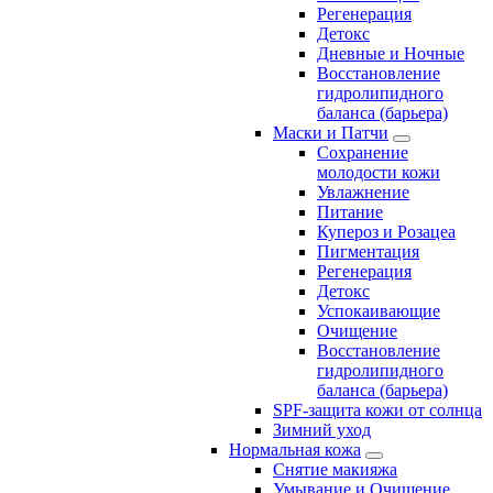
Регенерация
Детокс
Дневные и Ночные
Восстановление
гидролипидного
баланса (барьера)
Маски и Патчи
Сохранение
молодости кожи
Увлажнение
Питание
Купероз и Розацеа
Пигментация
Регенерация
Детокс
Успокаивающие
Очищение
Восстановление
гидролипидного
баланса (барьера)
SPF-защита кожи от солнца
Зимний уход
Нормальная кожа
Снятие макияжа
Умывание и Очищение