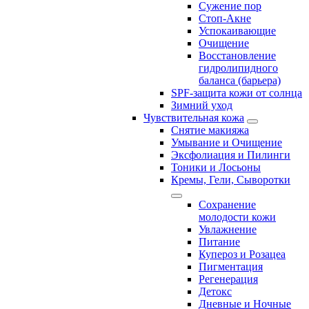
Сужение пор
Стоп-Акне
Успокаивающие
Очищение
Восстановление
гидролипидного
баланса (барьера)
SPF-защита кожи от солнца
Зимний уход
Чувствительная кожа
Снятие макияжа
Умывание и Очищение
Эксфолиация и Пилинги
Тоники и Лосьоны
Кремы, Гели, Сыворотки
Сохранение
молодости кожи
Увлажнение
Питание
Купероз и Розацеа
Пигментация
Регенерация
Детокс
Дневные и Ночные