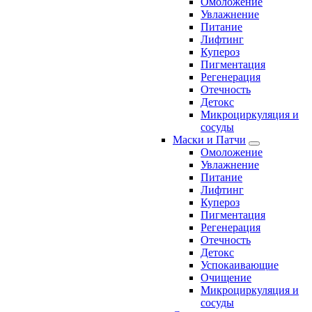
Омоложение
Увлажнение
Питание
Лифтинг
Купероз
Пигментация
Регенерация
Отечность
Детокс
Микроциркуляция и
сосуды
Маски и Патчи
Омоложение
Увлажнение
Питание
Лифтинг
Купероз
Пигментация
Регенерация
Отечность
Детокс
Успокаивающие
Очищение
Микроциркуляция и
сосуды