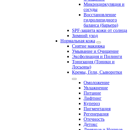
Микроциркуляция и
сосуды
Восстановление
гидролипидного
баланса (барьера)
SPF-защита кожи от солнца
Зимний уход
Нормальная кожа
Снятие макияжа
Умывание и Очищение
Эксфолиация и Пилинги
Тонизация (Тоники и
Лосьоны)
Кремы, Гели, Сыворотки
Омоложение
Увлажнение
Питание
Лифтинг
Купероз
Пигментация
Регенерация
Отечность
Детокс
Дневные и Ночные