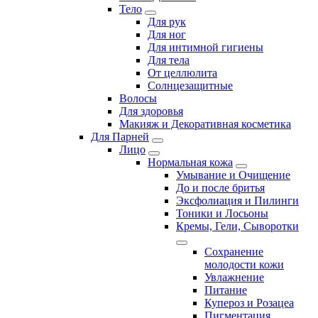
Тело
Для рук
Для ног
Для интимной гигиены
Для тела
От целлюлита
Солнцезащитные
Волосы
Для здоровья
Макияж и Декоративная косметика
Для Парней
Лицо
Нормальная кожа
Умывание и Очищение
До и после бритья
Эксфолиация и Пилинги
Тоники и Лосьоны
Кремы, Гели, Сыворотки
Сохранение
молодости кожи
Увлажнение
Питание
Купероз и Розацеа
Пигментация