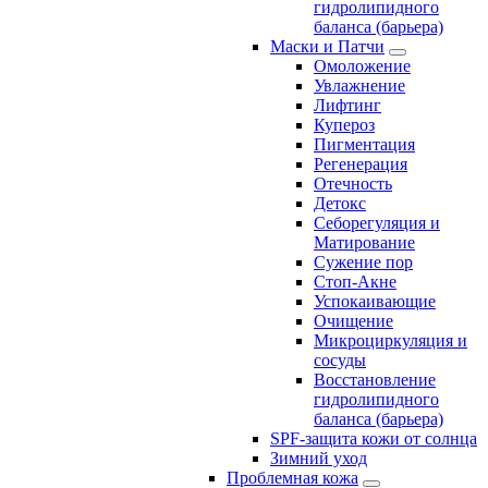
гидролипидного
баланса (барьера)
Маски и Патчи
Омоложение
Увлажнение
Лифтинг
Купероз
Пигментация
Регенерация
Отечность
Детокс
Себорегуляция и
Матирование
Сужение пор
Стоп-Акне
Успокаивающие
Очищение
Микроциркуляция и
сосуды
Восстановление
гидролипидного
баланса (барьера)
SPF-защита кожи от солнца
Зимний уход
Проблемная кожа