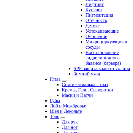
Лифтинг
Купероз
Пигментация
Отечность
Детокс
Успокаивающие
Очищение
Микроциркуляция и
сосуды
Восстановление
гидролипидного
баланса (барьера)
SPF-защита кожи от солнца
Зимний уход
Глаза
Снятие макияжа с глаз
Кремы, Гели, Сыворотки
Маски и Патчи
Губы
Лоб и Межбровье
Шея и Декольте
Тело
Для рук
Для ног
Для тела