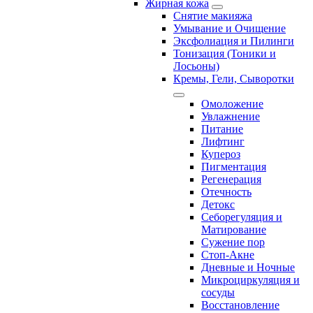
Жирная кожа
Снятие макияжа
Умывание и Очищение
Эксфолиация и Пилинги
Тонизация (Тоники и
Лосьоны)
Кремы, Гели, Сыворотки
Омоложение
Увлажнение
Питание
Лифтинг
Купероз
Пигментация
Регенерация
Отечность
Детокс
Себорегуляция и
Матирование
Сужение пор
Стоп-Акне
Дневные и Ночные
Микроциркуляция и
сосуды
Восстановление