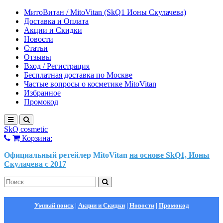
МитоВитан / MitoVitan (SkQ1 Ионы Скулачева)
Доставка и Оплата
Акции и Скидки
Новости
Статьи
Отзывы
Вход / Регистрация
Бесплатная доставка по Москве
Частые вопросы о косметике MitoVitan
Избранное
Промокод
SkQ cosmetic
Корзина:
Официальный ретейлер MitoVitan
на основе SkQ1, Ионы
Скулачева c 2017
Умный поиск
|
Акции и Скидки
|
Новости
|
Промокод