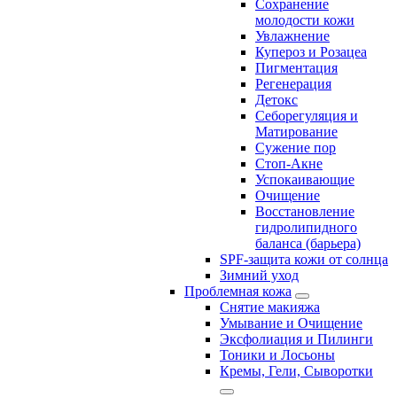
Сохранение
молодости кожи
Увлажнение
Купероз и Розацеа
Пигментация
Регенерация
Детокс
Себорегуляция и
Матирование
Сужение пор
Стоп-Акне
Успокаивающие
Очищение
Восстановление
гидролипидного
баланса (барьера)
SPF-защита кожи от солнца
Зимний уход
Проблемная кожа
Снятие макияжа
Умывание и Очищение
Эксфолиация и Пилинги
Тоники и Лосьоны
Кремы, Гели, Сыворотки