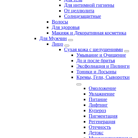
Для интимной гигиены
От целлюлита
Солнцезащитные
Волосы
Для здоровья
Макияж и Декоративная косметика
Для Мужчин
Лицо
Сухая кожа с шелушениями
Умывание и Очищение
До и после бритья
Эксфолиация и Пилинги
Тоники и Лосьоны
Кремы, Гели, Сыворотки
Омоложение
Увлажнение
Питание
Лифтинг
Купероз
Пигментация
Регенерация
Отечность
Детокс