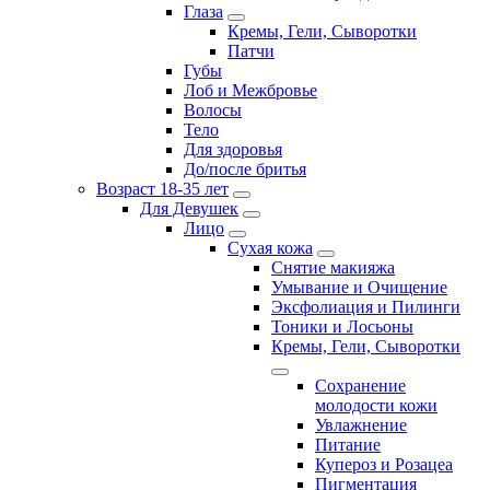
Глаза
Кремы, Гели, Сыворотки
Патчи
Губы
Лоб и Межбровье
Волосы
Тело
Для здоровья
До/после бритья
Возраст 18-35 лет
Для Девушек
Лицо
Сухая кожа
Снятие макияжа
Умывание и Очищение
Эксфолиация и Пилинги
Тоники и Лосьоны
Кремы, Гели, Сыворотки
Сохранение
молодости кожи
Увлажнение
Питание
Купероз и Розацеа
Пигментация