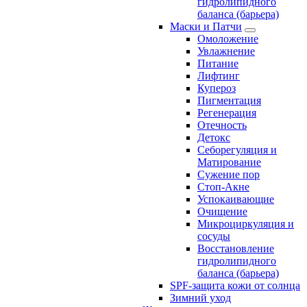
гидролипидного
баланса (барьера)
Маски и Патчи
Омоложение
Увлажнение
Питание
Лифтинг
Купероз
Пигментация
Регенерация
Отечность
Детокс
Себорегуляция и
Матирование
Сужение пор
Стоп-Акне
Успокаивающие
Очищение
Микроциркуляция и
сосуды
Восстановление
гидролипидного
баланса (барьера)
SPF-защита кожи от солнца
Зимний уход