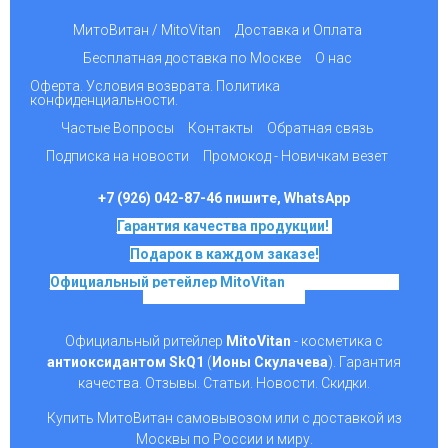
МитоВитан / MitoVitan
Доставка и Оплата
Бесплатная доставка по Москве
О нас
Оферта. Условия возврата. Политика
конфиденциальности.
Частые Вопросы
Контакты
Обратная связь
Подписка на новости
Промокод - Новичкам везет
+7 (926) 042-87-46 пишите, WhatsApp
Гарантия качества продукции!
Подарок в каждом заказе!
Официальный ретейлер MitoVitan
на основе SkQ1,
Ионы Скулачева c 2017
Официальный ритейлер
MitoVitan
- косметика с
антиоксидантом SkQ1
(
Ионы Скулачева
). Гарантия
качества. Отзывы. Статьи. Новости. Скидки.
Купить МитоВитан самовывозом или с доставкой из
Москвы по России и миру.