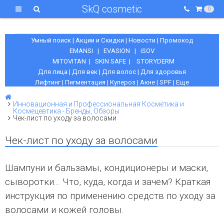
SkQ cosmetic
0
Умный поиск
|
Акции и Скидки
|
Новости
|
Промокод
EMANSI
|
EVASION
|
iSOV
MITOVITAN
|
SKIN SAFE
|
STORYDERM
Для лица
|
Для век
|
Для волос
|
Для здоровья
Лифтинг
|
Пигментация
|
Купероз
|
Акне
|
SPF
|
Еще
Инновационная и Профессиональная Косметика и
Космецевтика - Бренды, Обзоры
Чек-лист по уходу за волосами
Чек-лист по уходу за волосами
Шампуни и бальзамы, кондиционеры и маски,
сыворотки... Что, куда, когда и зачем? Краткая
инструкция по применению средств по уходу за
волосами и кожей головы.