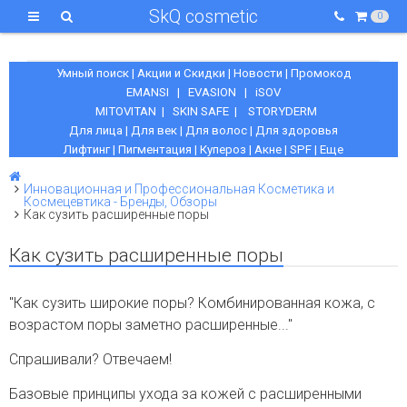
SkQ cosmetic
0
Умный поиск
|
Акции и Скидки
|
Новости
|
Промокод
EMANSI
|
EVASION
|
iSOV
MITOVITAN
|
SKIN SAFE
|
STORYDERM
Для лица
|
Для век
|
Для волос
|
Для здоровья
Лифтинг
|
Пигментация
|
Купероз
|
Акне
|
SPF
|
Еще
Инновационная и Профессиональная Косметика и
Космецевтика - Бренды, Обзоры
Как сузить расширенные поры
Как сузить расширенные поры
"Как сузить широкие поры? Комбинированная кожа, с
возрастом поры заметно расширенные..."
Спрашивали? Отвечаем!
Базовые принципы ухода за кожей с расширенными