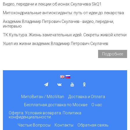
Видео, передачи и лекции об ионах Скулачева SkQ1
Митохондриальные антиоксиданты: путь от идеи до лекарства
Академик Владимир Петрович Скулачев - видео, передачи,
интервью
ТК Культура. Жизнь замечательных идей. Секреты живой клетки
Ушел из жизни академик Владимир Петрович Скулачев
Подробнее
МитоВитан / MitoVitan
Доставка и Оплата
Бесплатная доставка по Москве
О нас
Оферта. Условия возврата. Политика
конфиденциальности.
Частые Вопросы
Контакты
Обратная связь