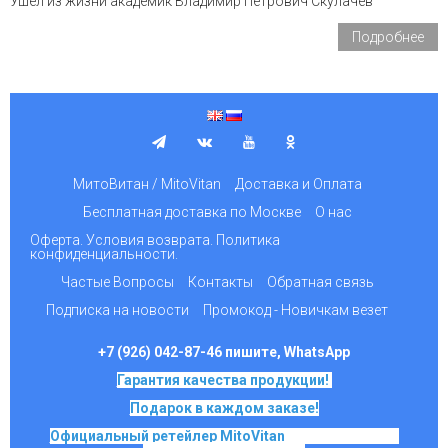
Ушел из жизни академик Владимир Петрович Скулачев
Подробнее
МитоВитан / MitoVitan
Доставка и Оплата
Бесплатная доставка по Москве
О нас
Оферта. Условия возврата. Политика
конфиденциальности.
Частые Вопросы
Контакты
Обратная связь
Подписка на новости
Промокод - Новичкам везет
+7 (926) 042-87-46 пишите, WhatsApp
Гарантия качества продукции!
Подарок в каждом заказе!
Официальный ретейлер MitoVitan
на основе SkQ1,