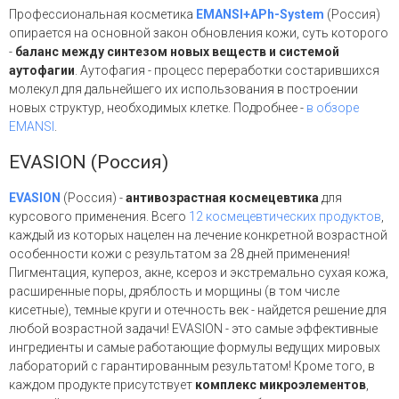
Профессиональная косметика
EMANSI+APh-System
(Россия)
опирается на основной закон обновления кожи, суть которого
-
баланс между синтезом новых веществ и системой
аутофагии
. Аутофагия - процесс переработки состарившихся
молекул для дальнейшего их использования в построении
новых структур, необходимых клетке. Подробнее -
в обзоре
EMANSI
.
EVASION (Россия)
EVASION
(Россия) -
антивозрастная космецевтика
для
курсового применения. Всего
12 космецевтических продуктов
,
каждый из которых нацелен на лечение конкретной возрастной
особенности кожи с результатом за 28 дней применения!
Пигментация, купероз, акне, ксероз и экстремально сухая кожа,
расширенные поры, дряблость и морщины (в том числе
кисетные), темные круги и отечность век - найдется решение для
любой возрастной задачи! EVASION - это самые эффективные
ингредиенты и самые работающие формулы ведущих мировых
лабораторий с гарантированным результатом! Кроме того, в
каждом продукте присутствует
комплекс микроэлементов
,