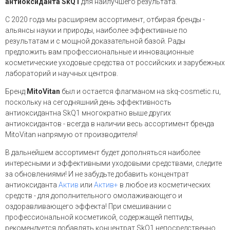
антиоксиданта SkQ1
для наилучшего результата.
С 2020 года мы расширяем ассортимент, отбирая бренды -
альянсы науки и природы, наиболее эффективные по
результатам и с мощной доказательной базой. Рады
предложить вам профессиональные и инновационные
косметические уходовые средства от российских и зарубежных
лабораторий и научных центров.
Бренд
MitoVitan
был и остается флагманом на skq-cosmetic.ru,
поскольку на сегодняшний день эффективность
антиоксидантна SkQ1 многократно выше других
антиоксидантов - всегда в наличии весь ассортимент бренда
MitoVitan напрямую от производителя!
В дальнейшем ассортимент будет дополняться наиболее
интересными и эффективными уходовыми средствами, следите
за обновлениями! И не забудьте добавить концентрат
антиоксиданта
Актив
или
Актив+
в любое из косметических
средств - для дополнительного омолаживающего и
оздоравливающего эффекта! При смешивании с
профессиональной косметикой, содержащей пептиды,
рекомендуется добавлять концентрат SkQ1 непосредственно