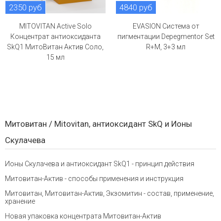
2350 руб
4840 руб
MITOVITAN Active Solo
EVASION Система от
Концентрат антиоксиданта
пигментации Depegmentor Set
SkQ1 МитоВитан Актив Соло,
R+M, 3+3 мл
15 мл
Митовитан / Mitovitan, антиоксидант SkQ и Ионы
Скулачева
Ионы Скулачева и антиоксидант SkQ1 - принцип действия
Митовитан-Актив - способы применения и инструкция
Митовитан, Митовитан-Актив, Экзомитин - состав, применение,
хранение
Новая упаковка концентрата Митовитан-Актив