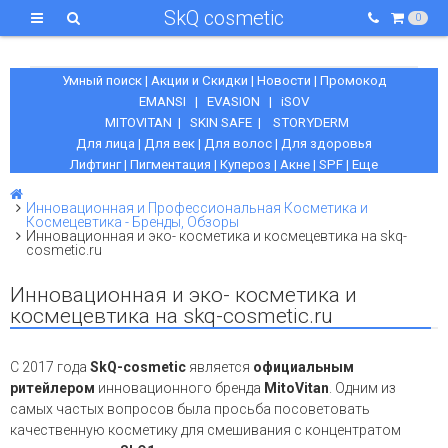
SkQ cosmetic
0
Умный поиск
|
Акции и Скидки
|
Новости
|
Промокод
EMANSI
|
EVASION
|
iSOV
MITOVITAN
|
SKIN SAFE
|
STORYDERM
Для лица
|
Для век
|
Для волос
|
Для здоровья
Лифтинг
|
Пигментация
|
Купероз
|
Акне
|
SPF
|
Еще
Инновационная и Профессиональная Косметика и
Космецевтика - Бренды, Обзоры
Инновационная и эко- косметика и космецевтика на skq-
cosmetic.ru
Инновационная и эко- косметика и
космецевтика на skq-cosmetic.ru
С 2017 года
SkQ-cosmetic
является
официальным
ритейлером
инновационного бренда
MitoVitan
. Одним из
самых частых вопросов была просьба посоветовать
качественную косметику для смешивания с концентратом