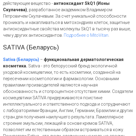
действующее вещество -
антиоксидант SkQ1 (Ионы
Скулачева)
, разработанное академиком Владимиром
Петровичем Скулачевым.
За счет уникальной способоности
проникать и накапливаться в митохондриях клеток, защитные
антиоксидантные свойства молекулы SkQ1 в тысячу раз выше,
чем у других антиоксидантов.
Подробнее о MitoVitan
.
SATIVA (Беларусь)
Sativa (Беларусь)
–
функциональная дерматологическая
косметика.
Sativa - это белорусский бренд экологичной
уходовой космецевтики, то есть косметики, созданной на
пересечении косметологии и фармакологии. Основными
правилами производителей являются научная
обоснованность и стопроцентное отсутствие химии. Создатели
космецевтики SATIVA придерживаются поистине
интеллектуального и ответственного подхода и сотрудничают
с лабораториями Франции, Англии, Германии, Бразилии и других
стран для получения наилучшего результата. Ламеллярное
строение эмульсии, лежащей в основе кремов SATIVA,
позволяет им естественным образом встраиваться в кожу.