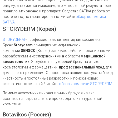
Покупатели Sativa - это люди, следующие не моде, но своему
разуму, а так же понимающие, что мгновенный результат, как
правило, мгновенно и пропадает. Средства SATIVA работают
постепенно, но гарантированно. Читайте
обзор косметики
SATIVA
.
STORYDERM (Корея)
STORYDERM
- профессиональная пептидная косметика.
Бренд
Storyderm
принадлежит медицинской
компании
SENSCO
(Корея), занимающейся инновационными
разработками и исследованиями в области
медицинской
косметологии
. Storyderm - наукоемкий бренд на стыке
косметологии и фармацевтики,
профессиональный уход
для
домашнего применения. Основополагающие постулаты бренда
- честность и постоянные разработки и поиски новых
эффективных решений. Читайте
обзор косметики STORYDERM
.
Помимо наукоемких инновационных брендов на skq-
cosmetic.ru представлены и производители натуральной
косметики.
Botavikos (Россия)