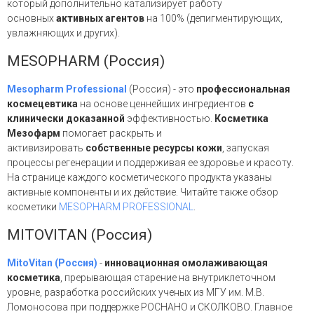
который дополнительно катализирует работу
основных
активных агентов
на 100% (депигментирующих,
увлажняющих и других).
MESOPHARM (Россия)
Mesopharm Professional
(Россия) - это
профессиональная
космецевтика
на основе ценнейших ингредиентов
с
клинически доказанной
эффективностью.
Косметика
Мезофарм
помогает раскрыть и
активизировать
собственные ресурсы кожи
, запуская
процессы регенерации и поддерживая ее здоровье и красоту.
На странице каждого косметического продукта указаны
активные компоненты и их действие. Читайте также обзор
косметики
MESOPHARM PROFESSIONAL
.
MITOVITAN (Россия)
MitoVitan (Россия)
-
инновационная омолаживающая
косметика
,
прерывающая старение
на внутриклеточном
уровне, разработка российских ученых из МГУ им. М.В.
Ломоносова при поддержке РОСНАНО и СКОЛКОВО. Главное